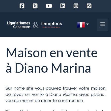
Réf.
IT
Choisir
EN
Maison en vente
oà¹
FR
chercher
DE
à Diano Marina
RU
Province
A
Sur notre site vous pouvez trouver votre maison
propos
Choisir la Ville
de rêves en vente à Diano Marina; avec piscine,
de
vue de mer et de récente construction.
nous