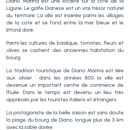
Diano Marina est une localité sur la cote de la
Service
Ligurie. Le golfe Dianese est un vrai trésor naturel
Immobilier
du territoire. La ville est insérée parmi les villages
de la cote et se fond entre la mer bleue et le
Typologie
La
littoral doré.
-
Ligurie
Choix
Parmi les cultures de basilique, tomates, fleurs et
multiple
olives se cachent des anciennes habitation du
Ventes
bourg.
N'importe quel
Blog
La tradition touristique de Diano Marina est liée
aux olivier : dans les années 800 la ville est
Contact
devenue un important centre de commerce de
Résidentiels
l’huile. Dans le temps est devenu un lieu très
appréciés par les touristes italiens et étrangers.
Favoris
Terrains
(
0
)
La protagoniste de la belle saison est sans doute
la plage du bourg de Diano, longue plus de 3 km
avec la sable dorée.
Prix