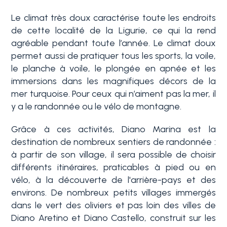
Le climat très doux caractérise toute les endroits
de cette localité de la Ligurie, ce qui la rend
agréable pendant toute l’année. Le climat doux
permet aussi de pratiquer tous les sports, la voile,
le planche à voile, le plongée en apnée et les
immersions dans les magnifiques décors de la
mer turquoise. Pour ceux qui n’aiment pas la mer, il
Chambres
y a le randonnée ou le vélo de montagne.
min.
Grâce à ces activités, Diano Marina est la
destination de nombreux sentiers de randonnée :
N'importe quel
à partir de son village, il sera possible de choisir
différents itinéraires, praticables à pied ou en
vélo, à la découverte de l'arrière-pays et des
1
environs. De nombreux petits villages immergés
dans le vert des oliviers et pas loin des villes de
Diano Aretino et Diano Castello, construit sur les
2