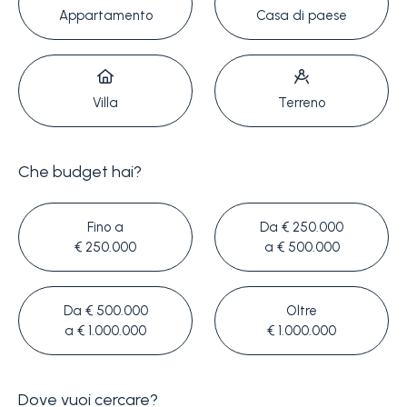
servizi
Appartamento
Casa di paese
La
Tipologia
Liguria
-
Villa
Terreno
multiscelta
Ricerca
case
Che budget hai?
Qualsiasi
Blog
Fino a
Da € 250.000
Residenziali
€ 250.000
a € 500.000
Contatti
Terreni
Da € 500.000
Oltre
Preferiti
a € 1.000.000
€ 1.000.000
(
0
)
Prezzo
Dove vuoi cercare?