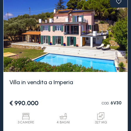
Piscina
Vista mare
Villa in vendita a Imperia
€ 990.000
6V30
COD.
3 CAMERE
4 BAGNI
327 MQ