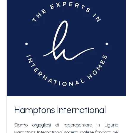
Hamptons International
Siamo orgogliosi di rappresentare in Liguria
Hamptons International società inglese fondata nel