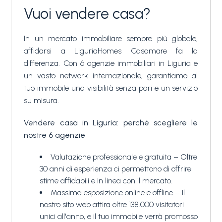
terrazzo laterale.
Vuoi vendere casa?
Il piano superiore è dedicato alla camera da letto
principale, spaziosa con sala da bagno privata e
In un mercato immobiliare sempre più globale,
accesso ad un enorme terrazzo panoramico con
affidarsi a LiguriaHomes Casamare fa la
strepitosa vista mare.
"Villa Rosa" è un perfetto esempio di villa
differenza. Con 6 agenzie immobiliari in Liguria e
contemporanea in vendita sulla prima collina di
un vasto network internazionale, garantiamo al
Imperia, la sua vista panoramica sul mare è uno dei
tuo immobile una visibilità senza pari e un servizio
suoi tratti distintivi; la perfetta oasi di pace per chi
su misura.
cerca una proprietà dominate dalla grande eleganza.
Vendere casa in Liguria: perché scegliere le
nostre 6 agenzie
Valutazione professionale e gratuita – Oltre
30 anni di esperienza ci permettono di offrire
stime affidabili e in linea con il mercato.
Massima esposizione online e offline – Il
nostro sito web attira oltre 138.000 visitatori
unici all'anno, e il tuo immobile verrà promosso