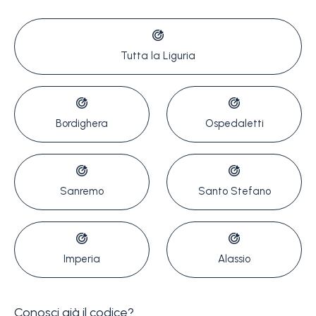
Tutta la Liguria
Bordighera
Ospedaletti
Camere
minime
Qualsiasi
Sanremo
Santo Stefano
1
Imperia
Alassio
2
Conosci già il codice?