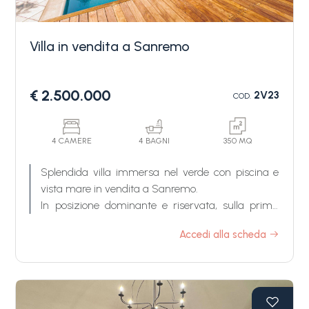
Villa in vendita a Sanremo
€ 2.500.000
2V23
COD.
Camere
minime
4 CAMERE
4 BAGNI
350 MQ
Splendida villa immersa nel verde con piscina e
Qualsiasi
vista mare in vendita a Sanremo.
In posizione dominante e riservata, sulla prima
collina di Sanremo, questa splendida villa in
1
Accedi alla scheda
vendita è circondata da circa 3.000 m2 di giardino
e terreno privato e gode di una piacevole vista
panoramica sul mare.
2
La villa, in perfetto stato di manutenzione, si
sviluppa su tre livelli e dispone di una superficie