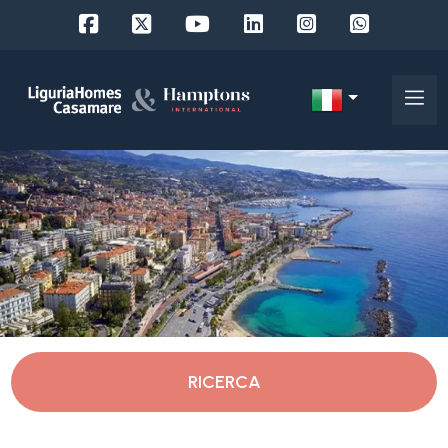
Codice
IT
Scegli
EN
dove
FR
cercare
DE
RU
Provincia
Chi
siamo
Comune
RICERCA
I
nostri