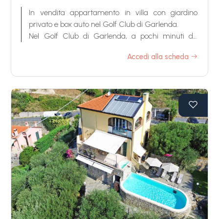
In vendita appartamento in villa con giardino
privato e box auto nel Golf Club di Garlenda.
Nel Golf Club di Garlenda, a pochi minuti da
Alassio, è in vendita un appartamento in villa con
Accedi alla scheda
ingresso indipendente e giardino privato.
La proprietà si sviluppa su più livelli; gli ambienti
luminosi e ben organizzati, l'attenzione ai dettagli
e la coerenza nelle scelte materiche e cromatiche
definiscono un insieme di qualità.
Le aree esterne sono elemento di valore: sul fronte,
il patio coperto amplia la zona giorno e crea
continuità con il giardino; sul retro, l'area
attrezzata con gazebo in ferro battuto, forno e
lavello in muratura offre uno spazio dedicato alla
convivialità e all'uso all'aperto.
Il piano terra comprende soggiorno con affaccio
sul verde, cucina con sala da pranzo, una camera
matrimoniale e un bagno.