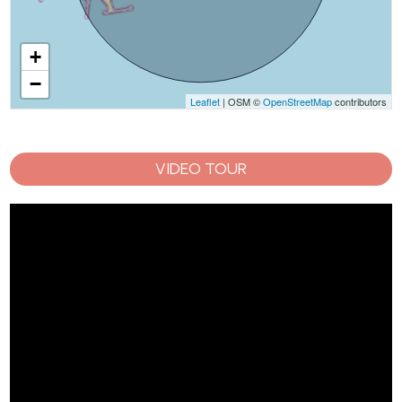
+
−
Leaflet
| OSM ©
OpenStreetMap
contributors
VIDEO TOUR