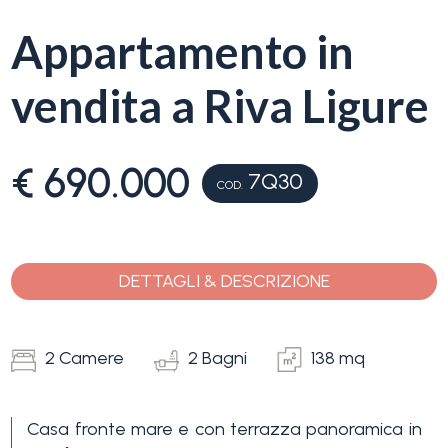
servizi
Appartamento in
La
Tipologia
vendita a Riva Ligure
Liguria
-
multiscelta
Ricerca
€ 690.000
case
7Q30
COD.
Qualsiasi
Blog
Residenziali
DETTAGLI & DESCRIZIONE
Contatti
Terreni
Preferiti
2 Camere
2 Bagni
138 mq
(
0
)
Prezzo
Casa fronte mare e con terrazza panoramica in