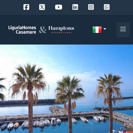
Codice
IT
Scegli
EN
dove
FR
cercare
DE
RU
Provincia
Chi
siamo
Comune
I
nostri