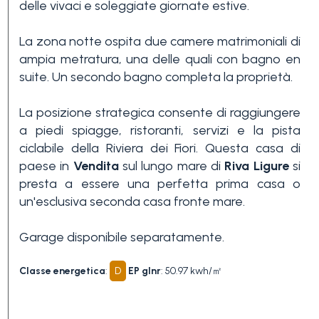
delle vivaci e soleggiate giornate estive.
3+
La zona notte ospita due camere matrimoniali di
ampia metratura, una delle quali con bagno en
Altre
suite. Un secondo bagno completa la proprietà.
opzioni
-
La posizione strategica consente di raggiungere
a piedi spiagge, ristoranti, servizi e la pista
multiscelta
ciclabile della Riviera dei Fiori. Questa casa di
paese in
Vendita
sul lungo mare di
Riva Ligure
si
Giardino
presta a essere una perfetta prima casa o
un'esclusiva seconda casa fronte mare.
Balcone/Terrazzo
Garage disponibile separatamente.
Classe energetica
:
D
EP glnr
: 50.97 kwh/㎡
Ascensore