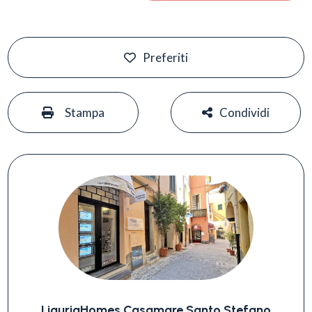
Preferiti
#
#
Stampa
Condividi
LiguriaHomes Casamare Santo Stefano