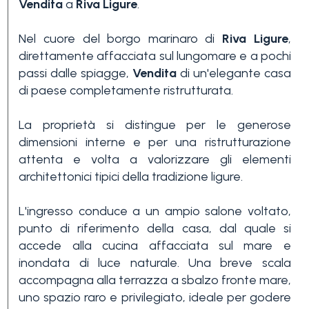
Vendita
a
Riva Ligure
.
Nel cuore del borgo marinaro di
Riva Ligure
,
direttamente affacciata sul lungomare e a pochi
passi dalle spiagge,
Vendita
di un'elegante casa
di paese completamente ristrutturata.
Camere
La proprietà si distingue per le generose
minime
dimensioni interne e per una ristrutturazione
attenta e volta a valorizzare gli elementi
architettonici tipici della tradizione ligure.
Qualsiasi
L'ingresso conduce a un ampio salone voltato,
punto di riferimento della casa, dal quale si
1
accede alla cucina affacciata sul mare e
inondata di luce naturale. Una breve scala
accompagna alla terrazza a sbalzo fronte mare,
2
uno spazio raro e privilegiato, ideale per godere