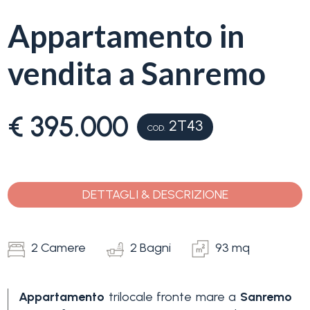
servizi
Appartamento in
La
Tipologia
vendita a Sanremo
Liguria
-
multiscelta
Ricerca
€ 395.000
case
2T43
COD.
Qualsiasi
Blog
Residenziali
DETTAGLI & DESCRIZIONE
Contatti
Terreni
Preferiti
2 Camere
2 Bagni
93 mq
(
0
)
Prezzo
Appartamento
trilocale fronte mare a
Sanremo