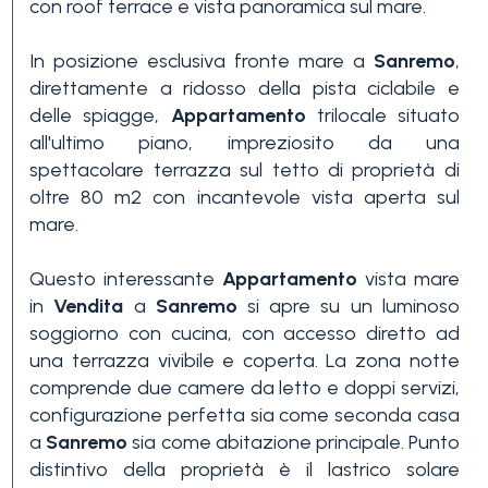
con roof terrace e vista panoramica sul mare.
In posizione esclusiva fronte mare a
Sanremo
,
direttamente a ridosso della pista ciclabile e
delle spiagge,
Appartamento
trilocale situato
all'ultimo piano, impreziosito da una
spettacolare terrazza sul tetto di proprietà di
Camere
oltre 80 m2 con incantevole vista aperta sul
minime
mare.
Questo interessante
Appartamento
vista mare
Qualsiasi
in
Vendita
a
Sanremo
si apre su un luminoso
soggiorno con cucina, con accesso diretto ad
una terrazza vivibile e coperta. La zona notte
1
comprende due camere da letto e doppi servizi,
configurazione perfetta sia come seconda casa
a
Sanremo
sia come abitazione principale. Punto
2
distintivo della proprietà è il lastrico solare