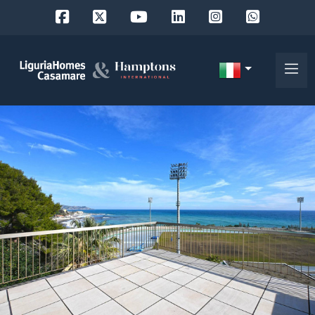
Codice
IT
Scegli
EN
dove
FR
cercare
DE
RU
Provincia
Chi
siamo
Comune
I
nostri