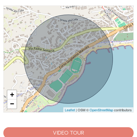
+
−
Leaflet
| OSM ©
OpenStreetMap
contributors
VIDEO TOUR