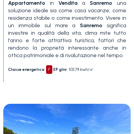
Piscina
Appartamento
in
Vendita
a
Sanremo
una
soluzione ideale sia come casa vacanze, come
residenza stabile o come investimento. Vivere in
Vista mare
un immobile sul mare a
Sanremo
significa
investire in qualità della vita, clima mite tutto
l'anno e forte attrattiva turistica, fattori che
rendono la proprietà interessante anche in
ottica patrimoniale e di rivalutazione nel tempo.
Classe energetica
:
F
EP glnr
: 103.74 kwh/㎡