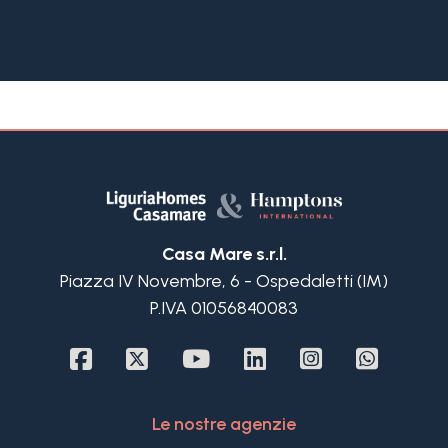
spiagge più apprezzate della città,
L'appartamento si distingue per la funzionale
distribuzione degli spazi e per la grande
luminosità degli ambienti. L'ingresso conduce a
un ampio soggiorno, ben organizzato tra zona
living e zona pranzo, con due portefinestre che si
aprono su un terrazzo esposto a sud-ovest con
una piacevole vista mare. La cucina è separata,
dotata di balcone di servizio e di un pratico
ripostiglio attualmente adibito a lavanderia.
La zona notte offre una spaziosa camera
Casa Mare s.r.l.
matrimoniale con balcone privato, una seconda
Piazza IV Novembre, 6 - Ospedaletti (IM)
camera con bagno en suite, oltre a un ulteriore
P.IVA 01056840083
bagno finestrato completo di vasca e doccia.
Il riscaldamento è autonomo con pompa di calore
canalizzata caldo e freddo. Completano la
proprietà una cantina e un garage privato.
La posizione rappresenta uno dei veri punti di
Le nostre agenzie
forza della proprietà: Strada Privata Vallarino è