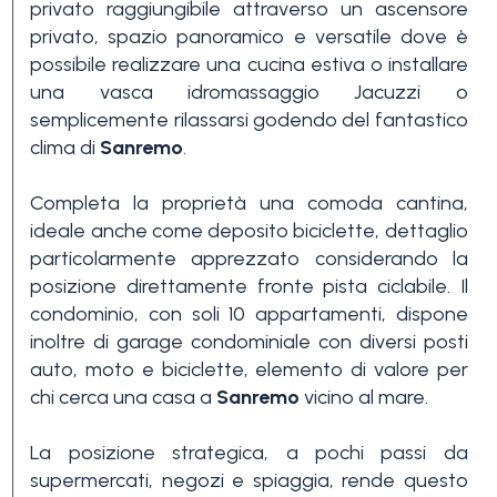
privato raggiungibile attraverso un ascensore
3+
privato, spazio panoramico e versatile dove è
possibile realizzare una cucina estiva o installare
una vasca idromassaggio Jacuzzi o
Altre
semplicemente rilassarsi godendo del fantastico
opzioni
clima di
Sanremo
.
-
Completa la proprietà una comoda cantina,
multiscelta
ideale anche come deposito biciclette, dettaglio
particolarmente apprezzato considerando la
Giardino
posizione direttamente fronte pista ciclabile. Il
condominio, con soli 10 appartamenti, dispone
inoltre di garage condominiale con diversi posti
Balcone/Terrazzo
auto, moto e biciclette, elemento di valore per
chi cerca una casa a
Sanremo
vicino al mare.
Ascensore
La posizione strategica, a pochi passi da
supermercati, negozi e spiaggia, rende questo