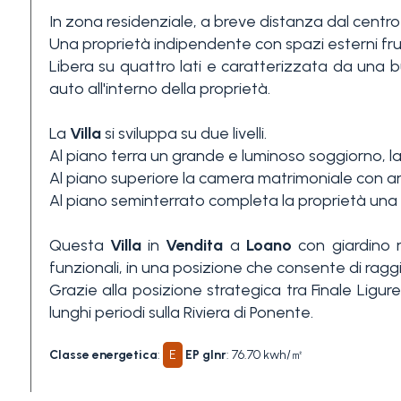
In zona residenziale, a breve distanza dal centro
3+
Una proprietà indipendente con spazi esterni fru
Libera su quattro lati e caratterizzata da una 
auto all'interno della proprietà.
Altre
opzioni
La
Villa
si sviluppa su due livelli.
-
Al piano terra un grande e luminoso soggiorno, l
multiscelta
Al piano superiore la camera matrimoniale con ar
Al piano seminterrato completa la proprietà una c
Giardino
Questa
Villa
in
Vendita
a
Loano
con giardino r
funzionali, in una posizione che consente di raggi
Balcone/Terrazzo
Grazie alla posizione strategica tra Finale Ligur
lunghi periodi sulla Riviera di Ponente.
Ascensore
Classe energetica
:
E
EP glnr
: 76.70 kwh/㎡