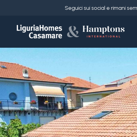
Seguici sui social e rimani s
Codice
IT
Scegli
EN
dove
FR
cercare
DE
RU
Provincia
Chi
siamo
Comune
I
nostri