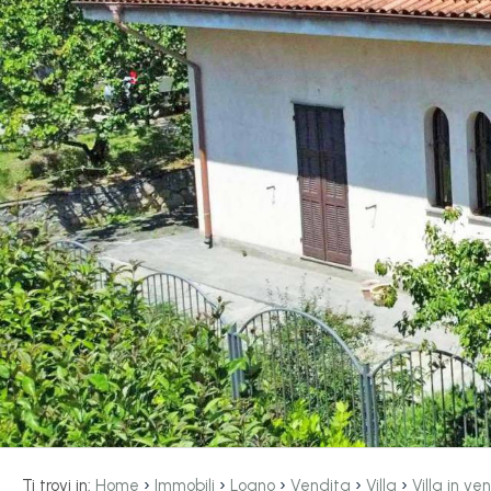
servizi
La
Tipologia
Liguria
-
multiscelta
Ricerca
case
Qualsiasi
Blog
Residenziali
Contatti
Terreni
Preferiti
(
0
)
Prezzo
›
›
›
›
›
Ti trovi in:
Home
Immobili
Loano
Vendita
Villa
Villa in v