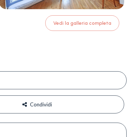
Vedi la galleria completa
#
#
Condividi