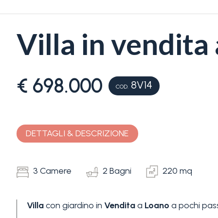
Villa in vendita
€ 698.000
8V14
Camere
COD.
minime
Qualsiasi
DETTAGLI & DESCRIZIONE
1
3 Camere
2 Bagni
220 mq
2
Villa
con giardino in
Vendita
a
Loano
a pochi pass