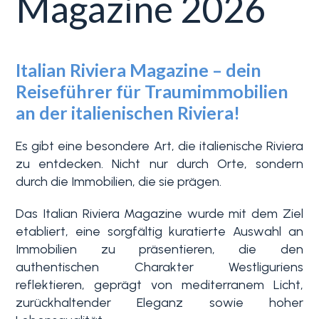
Magazine 2026
Blumenriviera
Italian Riviera Magazine – dein
Objektsuche
Immobilientyp
Reiseführer für Traumimmobilien
-
an der italienischen Riviera!
Blog
Mehrfachauswahl
Es gibt eine besondere Art, die italienische Riviera
Kontakt
Alle
zu entdecken. Nicht nur durch Orte, sondern
durch die Immobilien, die sie prägen.
Favoriten
Wohnimmobilien
Das Italian Riviera Magazine wurde mit dem Ziel
(
0
)
etabliert, eine sorgfältig kuratierte Auswahl an
Immobilien zu präsentieren, die den
Grundstücke
authentischen Charakter Westliguriens
reflektieren, geprägt von mediterranem Licht,
zurückhaltender Eleganz sowie hoher
Preis