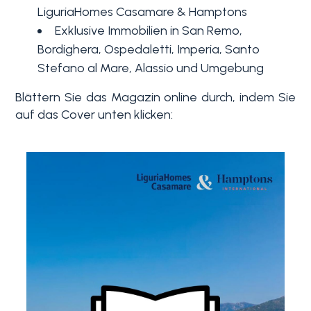
LiguriaHomes Casamare & Hamptons
Exklusive Immobilien in
San Remo
,
3+
Bordighera
,
Ospedaletti
,
Imperia
,
Santo
Stefano al Mare
,
Alassio
und Umgebung
Andere
Blättern Sie das Magazin online durch, indem Sie
Optionen
auf das Cover unten klicken:
-
Mehrfachauswahl
Garten
Balkon / Terrasse
Aufzug