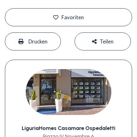
#
Favoriten
#
#
Drucken
Teilen
LiguriaHomes Casamare Ospedaletti
Piazza IV Novembre 6