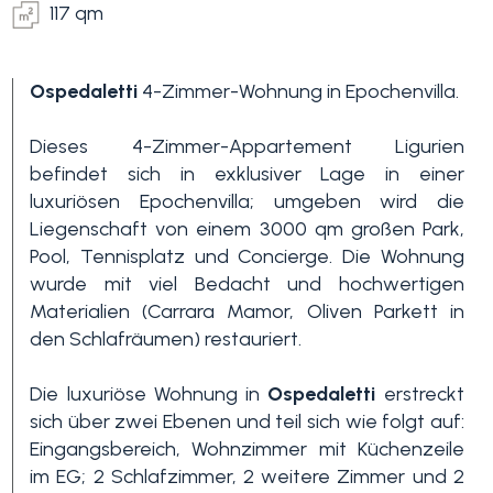
117 qm
Ospedaletti
4-Zimmer-Wohnung in Epochenvilla.
Dieses 4-Zimmer-Appartement Ligurien
befindet sich in exklusiver Lage in einer
luxuriösen Epochenvilla; umgeben wird die
Schlafzimmer
Liegenschaft von einem 3000 qm großen Park,
min.
Pool, Tennisplatz und Concierge. Die Wohnung
wurde mit viel Bedacht und hochwertigen
Materialien (Carrara Mamor, Oliven Parkett in
Alle
den Schlafräumen) restauriert.
Die luxuriöse Wohnung in
Ospedaletti
erstreckt
1
sich über zwei Ebenen und teil sich wie folgt auf:
Eingangsbereich, Wohnzimmer mit Küchenzeile
im EG; 2 Schlafzimmer, 2 weitere Zimmer und 2
2