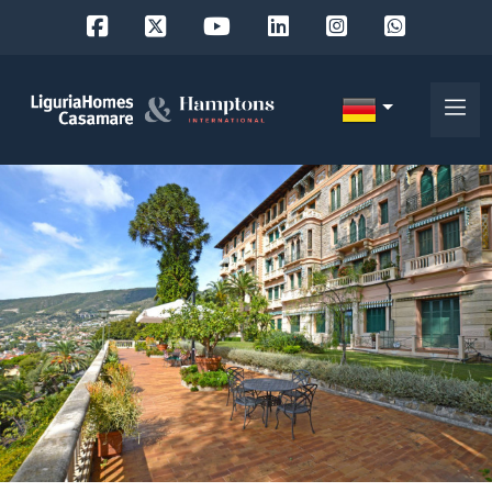
Objekt
ID
IT
EN
Wo
FR
suchen
DE
Sie?
RU
Provinz
Über
uns
Ort
Unsere
Dienstleistungen