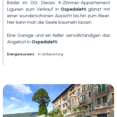
Bäder im OG. Dieses 4-Zimmer-Appartement
Ligurien zum Verkauf in
Ospedaletti
glänzt mit
3+
einer wunderschönen Aussicht bis hin zum Meer;
hier kann man die Seele baumeln lassen.
Andere
Eine Garage und ein Keller vervollständigen das
Optionen
Angebot in
Ospedaletti
.
-
Energieausweis
:
In Vorbereitung
Mehrfachauswahl
Garten
Balkon / Terrasse
Aufzug