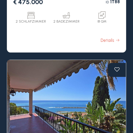
€ 475.000
1T88
ID
2 SCHLAFZIMMER
2 BADEZIMMER
81 QM
Details