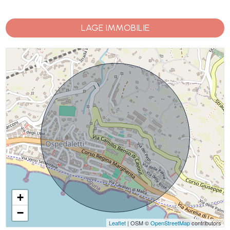
LAGE IMMOBILIE
+
−
Leaflet
| OSM ©
OpenStreetMap
contributors