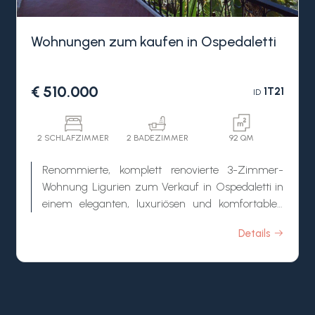
Wohnungen zum kaufen in Ospedaletti
€ 510.000
1T21
ID
2 SCHLAFZIMMER
2 BADEZIMMER
92 QM
Renommierte, komplett renovierte 3-Zimmer-
Wohnung Ligurien zum Verkauf in Ospedaletti in
einem eleganten, luxuriösen und komfortablen
Wohnkomplex mit hervorragender Ausstattung,
Details
großem Swimmingpool, Sonnenschirmbereich
und Concierge.
Diese Wohnung Ligurien zum Verkauf in
Ospedaletti befindet sich in der Nähe aller
Annehmlichkeiten der Stadt und teilt sich wie