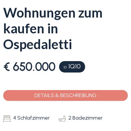
Wohnungen zum
Blumenriviera
kaufen in
Objektsuche
Immobilientyp
-
Ospedaletti
Blog
Mehrfachauswahl
€ 650.000
Kontakt
1Q10
Alle
ID
Favoriten
Wohnimmobilien
(
0
)
DETAILS & BESCHREIBUNG
Grundstücke
4 Schlafzimmer
2 Badezimmer
Preis