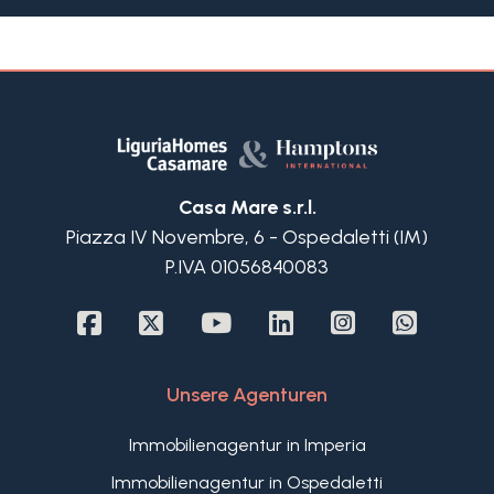
folgt auf: Eingangsbereich, zwei Schlafzimmer,
zwei Badezimmer je mit Fenster, Küche mit
Balkon und Wohnzimmer mit fantastischer
Terrasse; von hier bietet sich ein herrlicher
Meerblick. Ein großer Keller und eine private
Garage runden das Angebot in Ospedaletti ab.
Der Wohnkomplex dieser zum Verkauf stehenden
Wohnung Ligurien in Ospedaletti verfügt über
Casa Mare s.r.l.
zahlreiche gemeinsame Grünflächen, die zum
Piazza IV Novembre, 6 - Ospedaletti (IM)
Verweilen und Entspannen einladen.
P.IVA 01056840083
Unsere Agenturen
Immobilienagentur in Imperia
Immobilienagentur in Ospedaletti