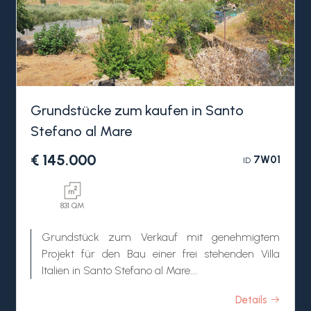
Grundstücke zum kaufen in Santo
Stefano al Mare
€ 145.000
7W01
ID
831 QM
Grundstück zum Verkauf mit genehmigtem
Projekt für den Bau einer frei stehenden Villa
Italien in Santo Stefano al Mare.
Details
Das zum Verkauf stehende Grundstück mit