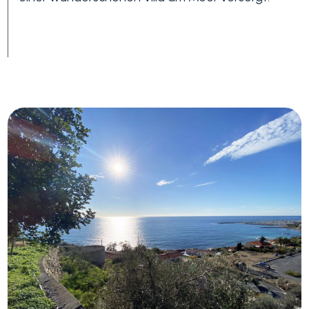
3+
Andere
Optionen
-
Mehrfachauswahl
Garten
Balkon / Terrasse
Aufzug