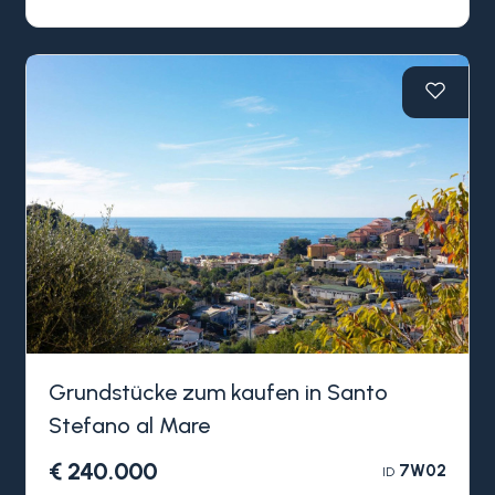
genehmigtem Projekt in Santo Stefano al Mare
liegt nur einen Kilometer vom Meer und zwei
Kilometer vom Stadtzentrum entfernt und ist
wunderbar im Hinterland von Santo Stefano al
Mare in ruhiger Lage eingebettet.
Dennoch befinden sich das Meer und alle
Annehmlichkeiten nur wenige Autominuten vom
Grundstück entfernt.
Das genehmigte Projekt sieht den Bau einer Villa
auf einer Ebene und einem Keller vor.
Grundstücke zum kaufen in Santo
Stefano al Mare
€ 240.000
7W02
ID