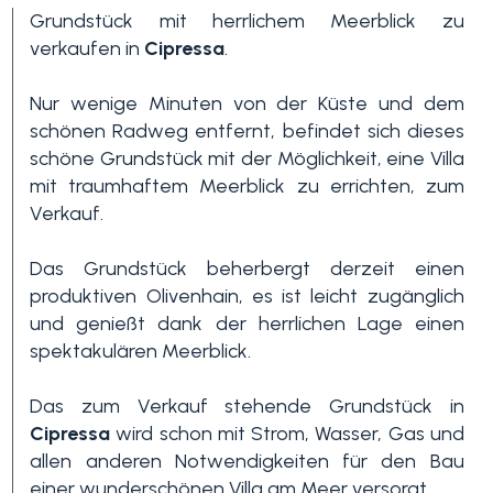
Grundstück mit herrlichem Meerblick zu
verkaufen in
Cipressa
.
Nur wenige Minuten von der Küste und dem
schönen Radweg entfernt, befindet sich dieses
schöne Grundstück mit der Möglichkeit, eine Villa
mit traumhaftem Meerblick zu errichten, zum
Verkauf.
Schlafzimmer
min.
Das Grundstück beherbergt derzeit einen
produktiven Olivenhain, es ist leicht zugänglich
und genießt dank der herrlichen Lage einen
Alle
spektakulären Meerblick.
1
Das zum Verkauf stehende Grundstück in
Cipressa
wird schon mit Strom, Wasser, Gas und
allen anderen Notwendigkeiten für den Bau
2
einer wunderschönen Villa am Meer versorgt.