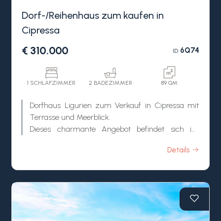
Dorf-/Reihenhaus zum kaufen in
Cipressa
€ 310.000
6Q74
ID
1 SCHLAFZIMMER
2 BADEZIMMER
89 QM
Dorfhaus Ligurien zum Verkauf in Cipressa mit
Terrasse und Meerblick.
Dieses charmante Angebot befindet sich im
historischen Dorf Cipressa und teilt sich wie folgt
Details
auf:
EG: neue Küche, Esszimmer, Badezimmer mit
Waschküche;
1.OG: Wohnbereich, Wohnzimmer mit großer
Terrasse und atemberaubendem Meerblick;
2.OG: Schlafzimmer, Badezimmer und zweite