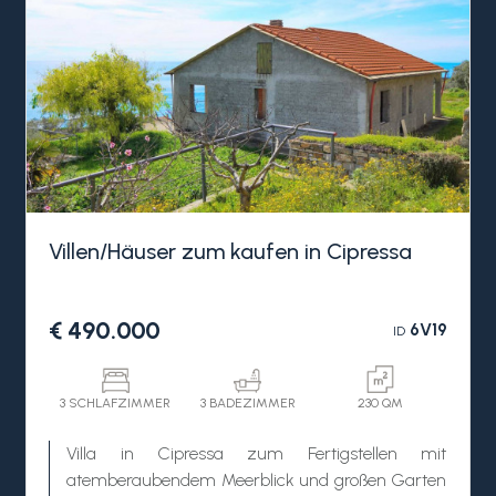
Terrasse, ebenfalls mit Meerblick.
Das Casa Ligurien wird durch eine schöne
Steintaverne mit Gewölbedecken vervollständigt,
die mit einem Holzofen, einer Küchenzeile und
einem unabhängigen Eingang ausgestattet ist.
Das zum Verkauf stehende Dorfhaus Ligurien in
Cipressa liegt in der Nähe aller Dienstleistungen
und nur wenige Minuten vom Meer entfernt.
Villen/Häuser zum kaufen in Cipressa
€ 490.000
6V19
ID
3 SCHLAFZIMMER
3 BADEZIMMER
230 QM
Villa in Cipressa zum Fertigstellen mit
atemberaubendem Meerblick und großen Garten