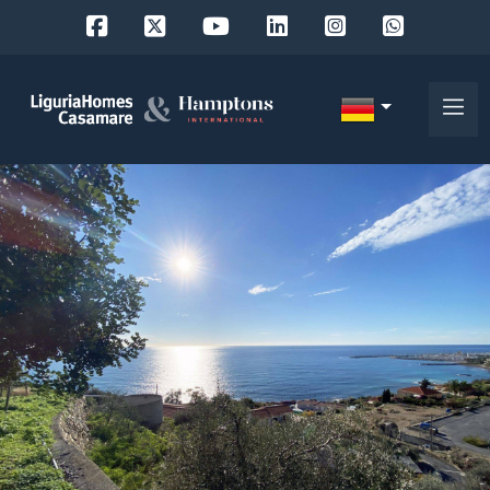
Objekt
ID
IT
EN
Wo
FR
suchen
DE
Sie?
RU
Provinz
Über
uns
Ort
Unsere
Dienstleistungen