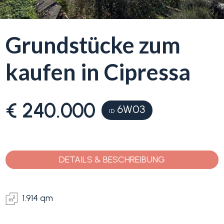
Blumenriviera
Grundstücke zum
Objektsuche
Immobilientyp
kaufen in Cipressa
-
Blog
Mehrfachauswahl
€ 240.000
6W03
Kontakt
Alle
ID
Favoriten
Wohnimmobilien
(
0
)
DETAILS & BESCHREIBUNG
Grundstücke
1.914 qm
Preis