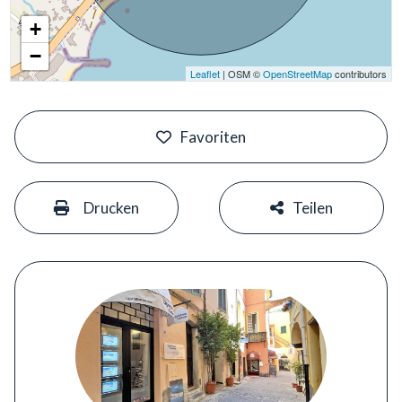
+
−
Leaflet
| OSM ©
OpenStreetMap
contributors
#
Favoriten
#
#
Drucken
Teilen