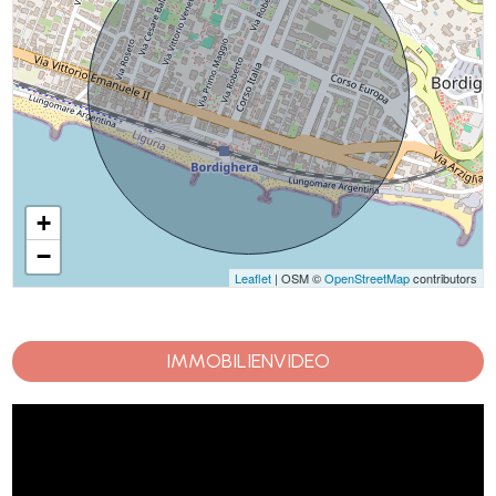
+
−
Leaflet
| OSM ©
OpenStreetMap
contributors
IMMOBILIENVIDEO