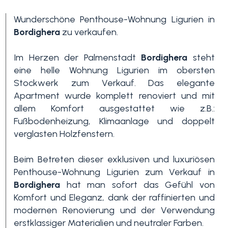
Wunderschöne Penthouse-Wohnung Ligurien in
Bordighera
zu verkaufen.
Im Herzen der Palmenstadt
Bordighera
steht
eine helle Wohnung Ligurien im obersten
Stockwerk zum Verkauf. Das elegante
Apartment wurde komplett renoviert und mit
Schlafzimmer
allem Komfort ausgestattet wie z.B.:
min.
Fußbodenheizung, Klimaanlage und doppelt
verglasten Holzfenstern.
Alle
Beim Betreten dieser exklusiven und luxuriösen
Penthouse-Wohnung Ligurien zum Verkauf in
Bordighera
hat man sofort das Gefühl von
1
Komfort und Eleganz, dank der raffinierten und
modernen Renovierung und der Verwendung
2
erstklassiger Materialien und neutraler Farben.