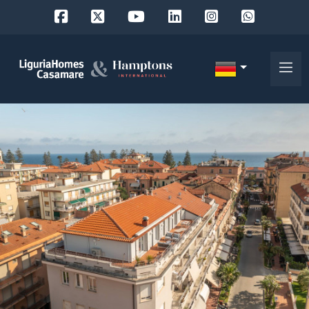
Objekt
ID
IT
EN
Wo
FR
suchen
DE
Sie?
RU
Provinz
Über
uns
Ort
Unsere
Dienstleistungen