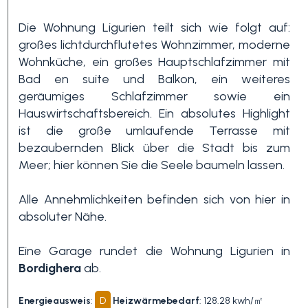
Die Wohnung Ligurien teilt sich wie folgt auf:
3+
großes lichtdurchflutetes Wohnzimmer, moderne
Wohnküche, ein großes Hauptschlafzimmer mit
Bad en suite und Balkon, ein weiteres
Andere
geräumiges Schlafzimmer sowie ein
Optionen
Hauswirtschaftsbereich. Ein absolutes Highlight
-
ist die große umlaufende Terrasse mit
Mehrfachauswahl
bezaubernden Blick über die Stadt bis zum
Meer; hier können Sie die Seele baumeln lassen.
Garten
Alle Annehmlichkeiten befinden sich von hier in
absoluter Nähe.
Balkon / Terrasse
Eine Garage rundet die Wohnung Ligurien in
Bordighera
ab.
Aufzug
Energieausweis
:
D
Heizwärmebedarf
: 128.28 kwh/㎡