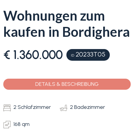
Wohnungen zum
Blumenriviera
kaufen in Bordighera
Objektsuche
Immobilientyp
-
Blog
Mehrfachauswahl
€ 1.360.000
20233T05
ID
Kontakt
Alle
Favoriten
DETAILS & BESCHREIBUNG
Wohnimmobilien
(
0
)
2 Schlafzimmer
2 Badezimmer
Grundstücke
168 qm
Preis