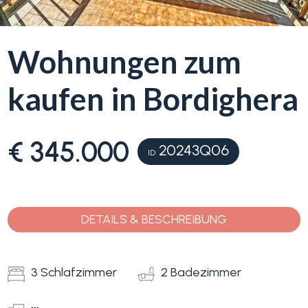
Blumenriviera
Wohnungen zum
Objektsuche
Immobilientyp
kaufen in Bordighera
-
Blog
Mehrfachauswahl
€ 345.000
20243Q06
Kontakt
Alle
ID
Favoriten
Wohnimmobilien
(
0
)
DETAILS & BESCHREIBUNG
Grundstücke
3 Schlafzimmer
2 Badezimmer
Preis