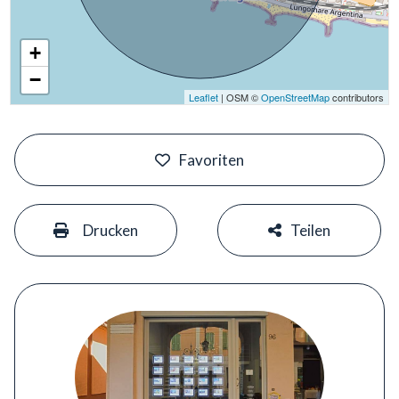
+
−
Leaflet
| OSM ©
OpenStreetMap
contributors
#
Favoriten
#
#
Drucken
Teilen