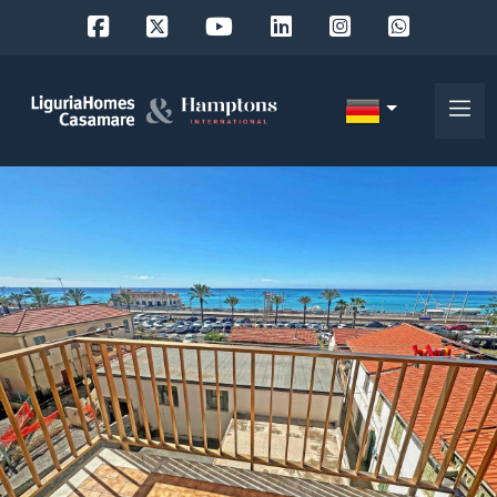
Objekt
ID
IT
EN
Wo
FR
suchen
DE
Sie?
RU
Provinz
Über
uns
Ort
Unsere
Dienstleistungen