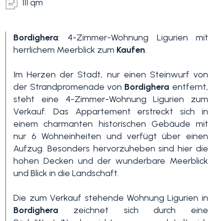
111 qm
Bordighera
: 4-Zimmer-Wohnung Ligurien mit
herrlichem Meerblick zum
Kaufen
.
Im Herzen der Stadt, nur einen Steinwurf von
der Strandpromenade von
Bordighera
entfernt,
steht eine 4-Zimmer-Wohnung Ligurien zum
Schlafzimmer
Verkauf. Das Appartement erstreckt sich in
min.
einem charmanten historischen Gebäude mit
nur 6 Wohneinheiten und verfügt über einen
Alle
Aufzug. Besonders hervorzuheben sind hier die
hohen Decken und der wunderbare Meerblick
und Blick in die Landschaft.
1
Die zum Verkauf stehende Wohnung Ligurien in
Bordighera
zeichnet sich durch eine
2