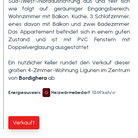
Süd-/West-/Nordausrichtung aus und teilt sich
wie folgt auf: geräumiger Eingangsbereich,
Wohnzimmer mit Balkon, Küche, 3 Schlafzimmer,
3+
eines davon mit Balkon und zwei Badezimmer.
Das Appartement befindet sich in einem guten
Zustand und ist mit PVC Fenstern mit
Andere
Doppelverglasung ausgestattet.
Optionen
-
Ein nützlicher Keller rundet den Verkauf dieser
Mehrfachauswahl
großen 4-Zimmer-Wohnung Ligurien im Zentrum
von
Bordighera
ab.
Garten
Energieausweis
:
G
Heizwärmebedarf
: 113.69 kwh/㎡
Balkon / Terrasse
Verkauft
Aufzug