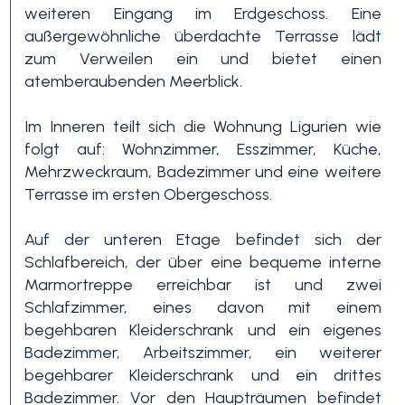
weiteren Eingang im Erdgeschoss. Eine
außergewöhnliche überdachte Terrasse lädt
3+
zum Verweilen ein und bietet einen
atemberaubenden Meerblick.
Andere
Im Inneren teilt sich die Wohnung Ligurien wie
Optionen
folgt auf: Wohnzimmer, Esszimmer, Küche,
-
Mehrzweckraum, Badezimmer und eine weitere
Mehrfachauswahl
Terrasse im ersten Obergeschoss.
Auf der unteren Etage befindet sich der
Garten
Schlafbereich, der über eine bequeme interne
Marmortreppe erreichbar ist und zwei
Schlafzimmer, eines davon mit einem
Balkon / Terrasse
begehbaren Kleiderschrank und ein eigenes
Badezimmer, Arbeitszimmer, ein weiterer
begehbarer Kleiderschrank und ein drittes
Aufzug
Badezimmer. Vor den Haupträumen befindet