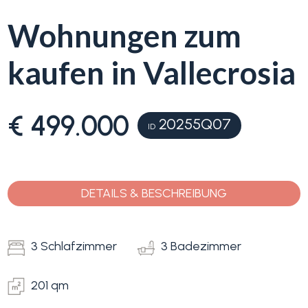
Wohnungen zum
Blumenriviera
kaufen in Vallecrosia
Objektsuche
Immobilientyp
-
Blog
Mehrfachauswahl
€ 499.000
20255Q07
ID
Kontakt
Alle
Favoriten
DETAILS & BESCHREIBUNG
Wohnimmobilien
(
0
)
3 Schlafzimmer
3 Badezimmer
Grundstücke
201 qm
Preis