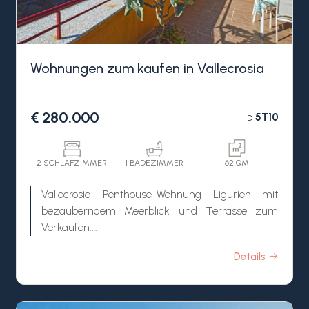
Wohnungen zum kaufen in Vallecrosia
€ 280.000
5T10
ID
2 SCHLAFZIMMER
1 BADEZIMMER
62 QM
Vallecrosia Penthouse-Wohnung Ligurien mit
bezauberndem Meerblick und Terrasse zum
Verkaufen.
An der Grenze zu Bordighera in Vallecrosia, in
Details
dominanter Position und mit herrlichem Blick auf
die Stadt bis hin zum Meer, befindet sich diese
Penthouse-Wohnung Ligurien mit großer