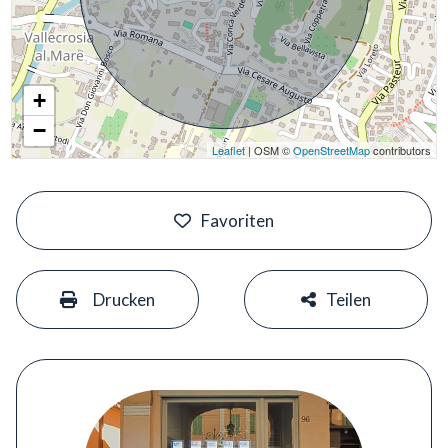
+
−
Leaflet
| OSM ©
OpenStreetMap
contributors
#
Favoriten
#
#
Drucken
Teilen