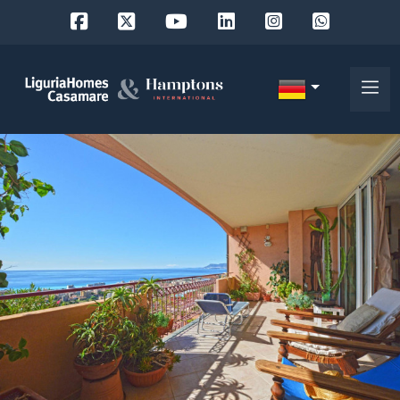
Objekt
ID
IT
EN
Wo
FR
suchen
DE
Sie?
RU
Provinz
Über
uns
Ort
Unsere
Dienstleistungen