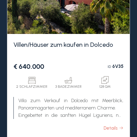
Villen/Häuser zum kaufen in Dolcedo
€ 640.000
6V35
ID
2 SCHLAFZIMMER
3 BADEZIMMER
128 QM
Villa zum Verkauf in Dolcedo mit Meerblick,
Panoramagarten und mediterranem Charme.
Eingebettet in die sanften Hügel Liguriens, nur
wenige Minuten von Imperia und den Stränden
Details
der italienischen Riviera entfernt, vereint diese