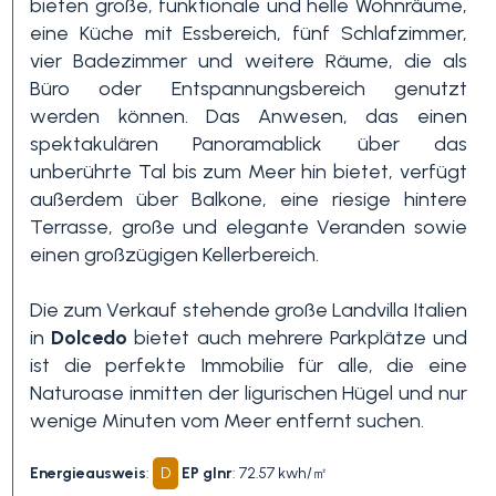
bieten große, funktionale und helle Wohnräume,
eine Küche mit Essbereich, fünf Schlafzimmer,
Schwimmbad
vier Badezimmer und weitere Räume, die als
Büro oder Entspannungsbereich genutzt
werden können. Das Anwesen, das einen
Meerblick
spektakulären Panoramablick über das
unberührte Tal bis zum Meer hin bietet, verfügt
außerdem über Balkone, eine riesige hintere
Terrasse, große und elegante Veranden sowie
einen großzügigen Kellerbereich.
Die zum Verkauf stehende große Landvilla Italien
in
Dolcedo
bietet auch mehrere Parkplätze und
ist die perfekte Immobilie für alle, die eine
Naturoase inmitten der ligurischen Hügel und nur
wenige Minuten vom Meer entfernt suchen.
Energieausweis
:
D
EP glnr
: 72.57 kwh/㎡