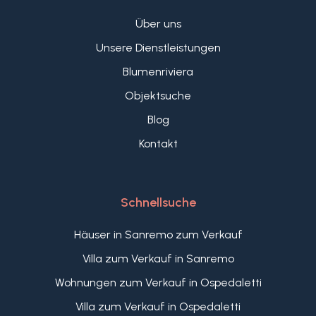
Abstellraum und bietet damit ideale
Über uns
Voraussetzungen, um Familie und Gäste
komfortabel zu beherbergen.
Unsere Dienstleistungen
Diese Villa in Panoramalage in Diano Marina
Blumenriviera
vereint den Charme der ligurischen Riviera mit
einem herrlichen Meerblick, großzügigen Innen-
Objektsuche
und Außenbereichen sowie der Ruhe einer
Blog
privaten Lage, nur wenige Minuten von den
Kontakt
Stränden und allen wichtigen Einrichtungen
entfernt.
Schnellsuche
Häuser in Sanremo zum Verkauf
Villa zum Verkauf in Sanremo
Wohnungen zum Verkauf in Ospedaletti
Villa zum Verkauf in Ospedaletti