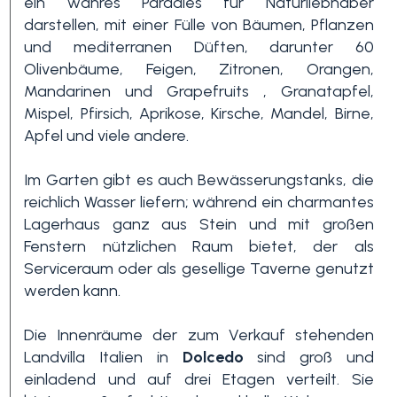
ein wahres Paradies für Naturliebhaber
darstellen, mit einer Fülle von Bäumen, Pflanzen
und mediterranen Düften, darunter 60
3+
Olivenbäume, Feigen, Zitronen, Orangen,
Mandarinen und Grapefruits , Granatapfel,
Mispel, Pfirsich, Aprikose, Kirsche, Mandel, Birne,
Andere
Apfel und viele andere.
Optionen
-
Im Garten gibt es auch Bewässerungstanks, die
Mehrfachauswahl
reichlich Wasser liefern; während ein charmantes
Lagerhaus ganz aus Stein und mit großen
Garten
Fenstern nützlichen Raum bietet, der als
Serviceraum oder als gesellige Taverne genutzt
werden kann.
Balkon / Terrasse
Die Innenräume der zum Verkauf stehenden
Landvilla Italien in
Dolcedo
sind groß und
Aufzug
einladend und auf drei Etagen verteilt. Sie