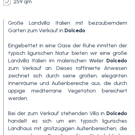
259 qm
Große Landvilla Italien mit bezauberndem
Garten zum Verkauf in
Dolcedo
.
Eingebettet in eine Oase der Ruhe inmitten der
typisch ligurischen Natur bieten wir eine große
Landvilla Italien im malerischen Weiler
Dolcedo
Schlafzimmer
zum Verkauf an. Dieses raffinierte Anwesen
min.
zeichnet sich durch seine großen, eleganten
Innenräume und Außenbereiche aus, die durch
Alle
üppige mediterrane Vegetation bereichert
werden.
1
Bei der zum Verkauf stehenden Villa in
Dolcedo
handelt es sich um ein typisch ligurisches
Landhaus mit großzügigen Außenbereichen, die
2