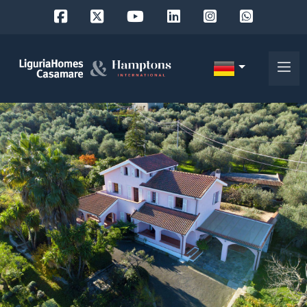
Objekt
ID
IT
EN
Wo
FR
suchen
DE
Sie?
RU
Provinz
Über
uns
Ort
Unsere
Dienstleistungen