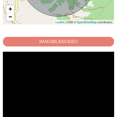
+
−
Leaflet
| OSM ©
OpenStreetMap
contributors
IMMOBILIENVIDEO