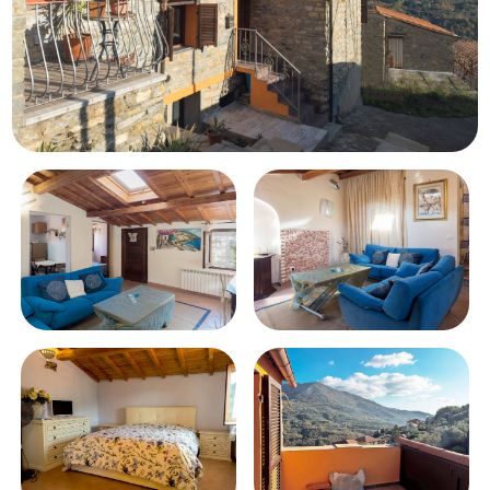
3+
Andere
Optionen
-
Mehrfachauswahl
Garten
Balkon / Terrasse
Aufzug