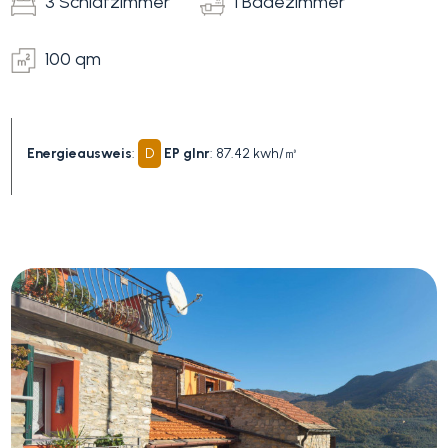
3 Schlafzimmer
1 Badezimmer
100 qm
Energieausweis
:
D
EP glnr
: 87.42 kwh/㎥
Schlafzimmer
min.
Alle
1
2