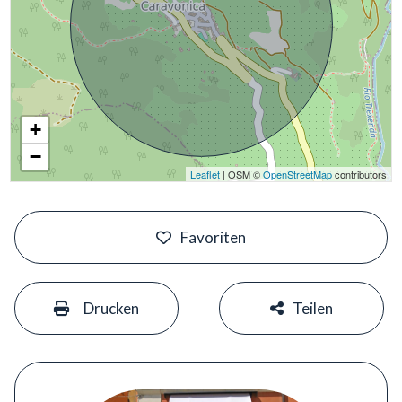
+
−
Leaflet
| OSM ©
OpenStreetMap
contributors
#
Favoriten
#
#
Drucken
Teilen