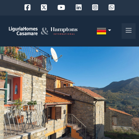
Objekt
ID
IT
EN
Wo
FR
suchen
DE
Sie?
RU
Provinz
Über
uns
Ort
Unsere
Dienstleistungen