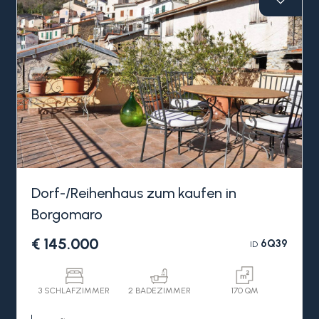
Dorf-/Reihenhaus zum kaufen in
Borgomaro
€ 145.000
6Q39
ID
3 SCHLAFZIMMER
2 BADEZIMMER
170 QM