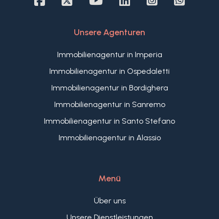
einladende Atmosphäre aus, in der jede Ecke
zum Verweilen einlädt. Die durchdacht
gestalteten Räume spiegeln den zeitlosen
Unsere Agenturen
Charme traditioneller Landhäuser wider.
Wenn Sie die Ruhe und Harmonie eines
Immobilienagentur in Imperia
Dorfhauses genießen möchten, ohne auf Komfort
Immobilienagentur in Ospedaletti
und Annehmlichkeiten zu verzichten, ist dieses
zum Verkauf stehende Dorfhaus Ligurien in
Immobilienagentur in Bordighera
Borgomaro die ideale Wahl.
Immobilienagentur in Sanremo
Immobilienagentur in Santo Stefano
Immobilienagentur in Alassio
Menü
Über uns
Unsere Dienstleistungen