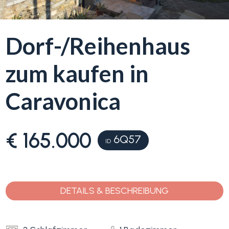
Blumenriviera
Dorf-/Reihenhaus
Objektsuche
Immobilientyp
zum kaufen in
-
Blog
Mehrfachauswahl
Caravonica
Kontakt
Alle
€ 165.000
6Q57
Favoriten
ID
Wohnimmobilien
(
0
)
Grundstücke
DETAILS & BESCHREIBUNG
Preis