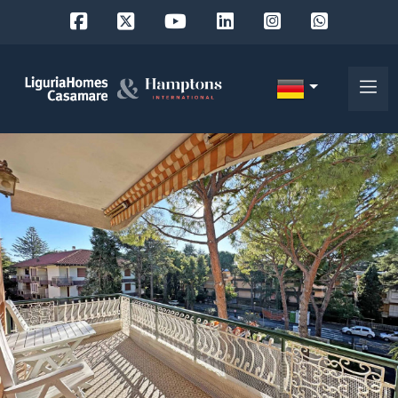
Objekt
ID
IT
EN
Wo
FR
suchen
DE
Sie?
RU
Provinz
Über
uns
Ort
Unsere
Dienstleistungen