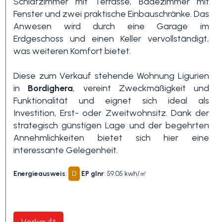
Schlafzimmer mit Terrasse, Badezimmer mit
Fenster und zwei praktische Einbauschränke. Das
Anwesen wird durch eine Garage im
3+
Erdgeschoss und einen Keller vervollständigt,
was weiteren Komfort bietet.
Andere
Diese zum Verkauf stehende Wohnung Ligurien
Optionen
in
Bordighera
, vereint Zweckmäßigkeit und
-
Funktionalität und eignet sich ideal als
Mehrfachauswahl
Investition, Erst- oder Zweitwohnsitz. Dank der
strategisch günstigen Lage und der begehrten
Garten
Annehmlichkeiten bietet sich hier eine
interessante Gelegenheit.
Balkon / Terrasse
Energieausweis
:
D
EP glnr
: 59.05 kwh/㎡
Aufzug
Verkauft