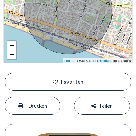
+
−
Leaflet
| OSM ©
OpenStreetMap
contributors
#
Favoriten
#
#
Drucken
Teilen