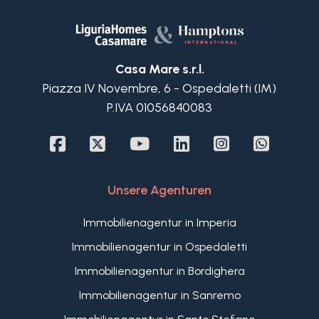
Die zum Verkauf stehende Wohnung in
Bordighera bietet dank der kürzlich erfolgten und
sorgfältigen Renovierung gut organisierte und
funktionale Räume. Sie verfügt über eine voll
Casa Mare s.r.l.
ausgestattete Küche, ein komfortables
Piazza IV Novembre, 6 - Ospedaletti (IM)
Badezimmer und einen hellen Wohnbereich, der
P.IVA 01056840083
sich zu einem herrlichen 42 qm großen
Außenbereich öffnet. Die schöne Terrasse und der
kleine Garten laden zum Verweilen und
Entspannen ein.
Diese Immobilie zum Verkauf in Bordighera
Unsere Agenturen
verfügt über einen praktischen, unüberdachten
Parkplatz. Das bezugsfertige Objekt liegt nur
Immobilienagentur in Imperia
wenige Minuten vom Stadtzentrum und den
Immobilienagentur in Ospedaletti
Stränden entfernt und bietet hervorragendes
Vermietungspotenzial.
Immobilienagentur in Bordighera
Immobilienagentur in Sanremo