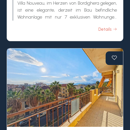
Villa Nouveau, im Herzen von Bordighera gelegen,
ist eine elegante, derzeit im Bau befindliche
Wohnanlage mit nur 7 exklusiven Wohnungen
Ligurien zum Verkauf.
Details
Die Villa Nouveau erstreckt sich über 4 Ebenen
und fügt sich harmonisch in das städtische
Gefüge von Bordighera ein. Die Immobilie befindet
sich in einer von Bäumen gesäumten und
ruhigen Gegend, umgeben von Parks und allen
Annehmlichkeiten. Die zum Verkauf stehenden
Wohnungen Ligurien bieten private Gärten,
Balkone und Terrassen und garantieren luxuriöses
und komfortables Wohnen. Dies wird durch die
Verwendung hochwertiger Materialien und
hervorragender Verarbeitung sichergestellt, wobei
besonderes Augenmerk auf Wohnkomfort und
Energieeffizienz gelegt wird. Die Wohnungen
erreichen die höchste Energieklasse A4 und