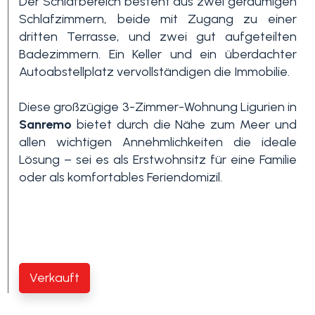
Der Schlafbereich besteht aus zwei geräumigen
Schlafzimmern, beide mit Zugang zu einer
dritten Terrasse, und zwei gut aufgeteilten
3+
Badezimmern. Ein Keller und ein überdachter
Autoabstellplatz vervollständigen die Immobilie.
Andere
Diese großzügige 3-Zimmer-Wohnung Ligurien in
Optionen
Sanremo
bietet durch die Nähe zum Meer und
-
allen wichtigen Annehmlichkeiten die ideale
Mehrfachauswahl
Lösung – sei es als Erstwohnsitz für eine Familie
oder als komfortables Feriendomizil.
Garten
Balkon / Terrasse
Verkauft
Aufzug