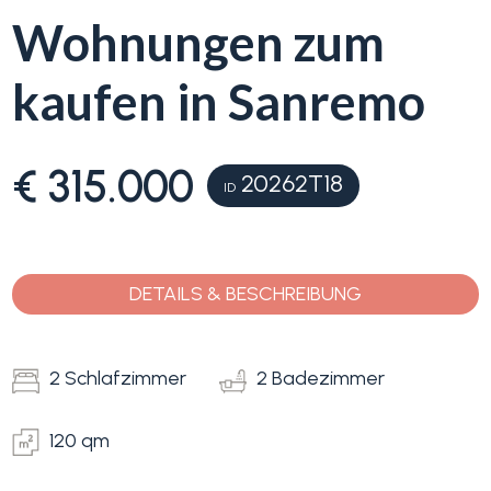
Wohnungen zum
Blumenriviera
kaufen in Sanremo
Objektsuche
Immobilientyp
-
€ 315.000
Blog
Mehrfachauswahl
20262T18
ID
Kontakt
Alle
DETAILS & BESCHREIBUNG
Favoriten
Wohnimmobilien
(
0
)
2 Schlafzimmer
2 Badezimmer
Grundstücke
120 qm
Preis