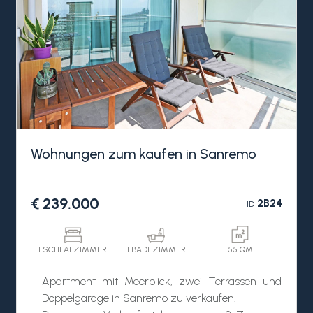
Verkehr und Lärm. So sind Strände, Radweg,
Geschäfte und Restaurants bequem zu Fuß in
wenigen Minuten erreichbar.
Die Wohnung wird derzeit auch für
Kurzzeitvermietungen genutzt, was eine
attraktive Rendite garantiert und sie daher nicht
nur als Hauptwohnsitz oder Zweitwohnsitz,
sondern auch als aktive Kapitalanlage besonders
geeignet macht.
Wohnungen zum kaufen in Sanremo
€ 239.000
2B24
ID
1 SCHLAFZIMMER
1 BADEZIMMER
55 QM
Apartment mit Meerblick, zwei Terrassen und
Doppelgarage in Sanremo zu verkaufen.