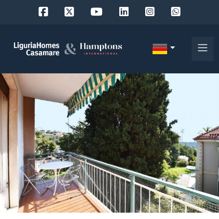
Objekt
ID
IT
EN
Wo
FR
suchen
DE
Sie?
RU
Provinz
Über
uns
Ort
Unsere
Dienstleistungen