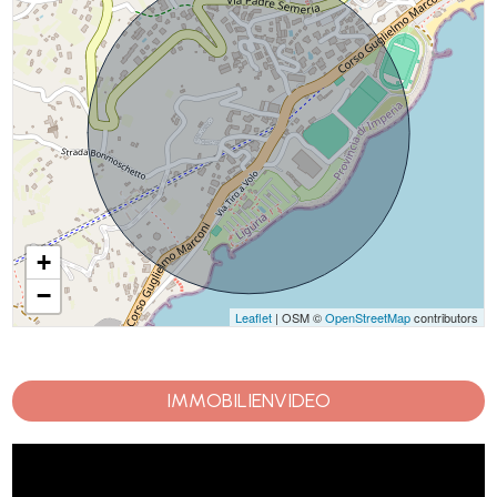
+
−
Leaflet
| OSM ©
OpenStreetMap
contributors
IMMOBILIENVIDEO