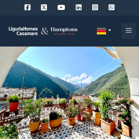
Objekt
ID
IT
EN
Wo
FR
suchen
DE
Sie?
RU
Provinz
Über
uns
Ort
Unsere
Dienstleistungen