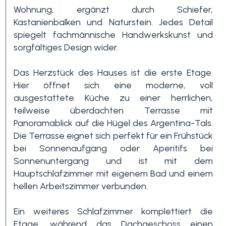
Wohnung, ergänzt durch Schiefer,
Kastanienbalken und Naturstein. Jedes Detail
3+
spiegelt fachmännische Handwerkskunst und
sorgfältiges Design wider.
Andere
Das Herzstück des Hauses ist die erste Etage.
Optionen
Hier öffnet sich eine moderne, voll
-
ausgestattete Küche zu einer herrlichen,
Mehrfachauswahl
teilweise überdachten Terrasse mit
Panoramablick auf die Hügel des Argentina-Tals.
Die Terrasse eignet sich perfekt für ein Frühstück
Garten
bei Sonnenaufgang oder Aperitifs bei
Sonnenuntergang und ist mit dem
Hauptschlafzimmer mit eigenem Bad und einem
Balkon / Terrasse
hellen Arbeitszimmer verbunden.
Aufzug
Ein weiteres Schlafzimmer komplettiert die
Etage, während das Dachgeschoss einen