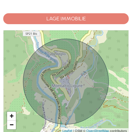
LAGE IMMOBILIE
+
−
Leaflet
| OSM ©
OpenStreetMap
contributors