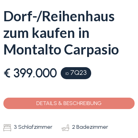
Dorf-/Reihenhaus
Blumenriviera
zum kaufen in
Objektsuche
Immobilientyp
-
Montalto Carpasio
Blog
Mehrfachauswahl
Kontakt
€ 399.000
Alle
7Q23
ID
Favoriten
Wohnimmobilien
(
0
)
DETAILS & BESCHREIBUNG
Grundstücke
3 Schlafzimmer
2 Badezimmer
Preis