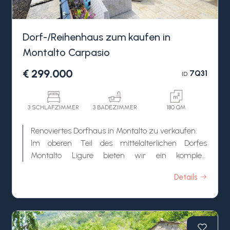
Dorf-/Reihenhaus zum kaufen in
Montalto Carpasio
€ 299.000
7Q31
ID
3 SCHLAFZIMMER
3 BADEZIMMER
180 QM
Renoviertes Dorfhaus in Montalto zu verkaufen.
Im oberen Teil des mittelalterlichen Dorfes
Montalto Ligure bieten wir ein komplett
renoviertes Dorfhaus in authentischer und ruhiger
Details
Lage zum Verkauf an. Die Renovierung hat die
ursprünglichen Merkmale des Anwesens
hervorgehoben, seinen historischen Charakter
bewahrt und ein harmonisches Gleichgewicht
zwischen Tradition und Moderne geschaffen.