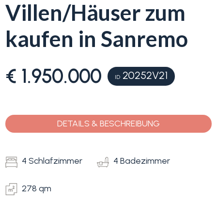
Villen/Häuser zum
Blumenriviera
kaufen in Sanremo
Objektsuche
Immobilientyp
-
€ 1.950.000
20252V21
Blog
ID
Mehrfachauswahl
Kontakt
Alle
DETAILS & BESCHREIBUNG
Favoriten
Wohnimmobilien
(
0
)
4 Schlafzimmer
4 Badezimmer
Grundstücke
278 qm
Preis