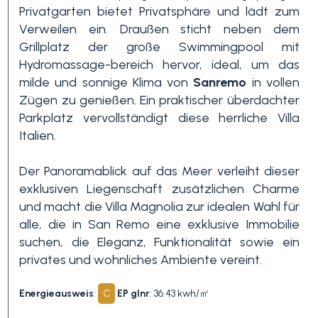
Privatgarten bietet Privatsphäre und lädt zum
Schwimmbad
Verweilen ein. Draußen sticht neben dem
Grillplatz der große Swimmingpool mit
Hydromassage-bereich hervor, ideal, um das
Meerblick
milde und sonnige Klima von
Sanremo
in vollen
Zügen zu genießen. Ein praktischer überdachter
Parkplatz vervollständigt diese herrliche Villa
Italien.
Der Panoramablick auf das Meer verleiht dieser
exklusiven Liegenschaft zusätzlichen Charme
und macht die Villa Magnolia zur idealen Wahl für
alle, die in San Remo eine exklusive Immobilie
suchen, die Eleganz, Funktionalität sowie ein
privates und wohnliches Ambiente vereint.
Energieausweis
:
C
EP glnr
: 36.43 kwh/㎡