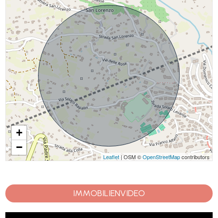
+
−
Leaflet
| OSM ©
OpenStreetMap
contributors
IMMOBILIENVIDEO