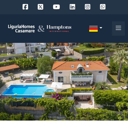
Objekt
ID
IT
EN
Wo
FR
suchen
DE
Sie?
RU
Provinz
Über
uns
Ort
Unsere
Dienstleistungen