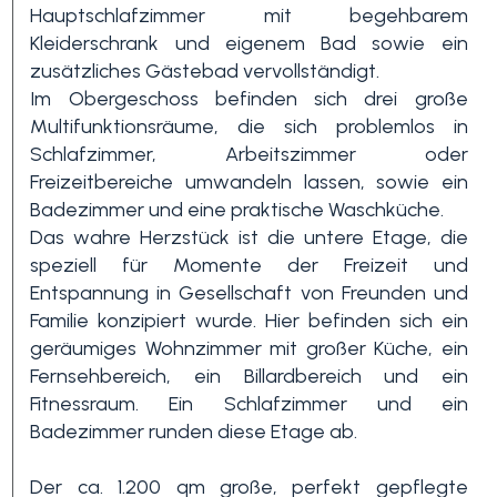
Hauptschlafzimmer mit begehbarem
Kleiderschrank und eigenem Bad sowie ein
3+
zusätzliches Gästebad vervollständigt.
Im Obergeschoss befinden sich drei große
Multifunktionsräume, die sich problemlos in
Andere
Schlafzimmer, Arbeitszimmer oder
Optionen
Freizeitbereiche umwandeln lassen, sowie ein
-
Badezimmer und eine praktische Waschküche.
Mehrfachauswahl
Das wahre Herzstück ist die untere Etage, die
speziell für Momente der Freizeit und
Entspannung in Gesellschaft von Freunden und
Garten
Familie konzipiert wurde. Hier befinden sich ein
geräumiges Wohnzimmer mit großer Küche, ein
Fernsehbereich, ein Billardbereich und ein
Balkon / Terrasse
Fitnessraum. Ein Schlafzimmer und ein
Badezimmer runden diese Etage ab.
Aufzug
Der ca. 1.200 qm große, perfekt gepflegte