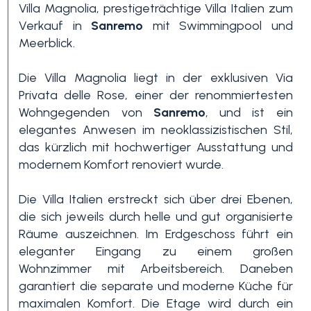
Villa Magnolia, prestigeträchtige Villa Italien zum
Verkauf in
Sanremo
mit Swimmingpool und
Meerblick.
Die Villa Magnolia liegt in der exklusiven Via
Privata delle Rose, einer der renommiertesten
Wohngegenden von
Sanremo
, und ist ein
elegantes Anwesen im neoklassizistischen Stil,
Schlafzimmer
das kürzlich mit hochwertiger Ausstattung und
min.
modernem Komfort renoviert wurde.
Die Villa Italien erstreckt sich über drei Ebenen,
Alle
die sich jeweils durch helle und gut organisierte
Räume auszeichnen. Im Erdgeschoss führt ein
eleganter Eingang zu einem großen
1
Wohnzimmer mit Arbeitsbereich. Daneben
garantiert die separate und moderne Küche für
2
maximalen Komfort. Die Etage wird durch ein