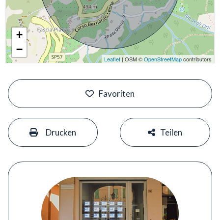
+
−
Leaflet
| OSM ©
OpenStreetMap
contributors
#
Favoriten
#
#
Drucken
Teilen