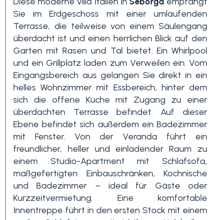
Diese moderne Villa Italien in
Seborga
empfängt
Sie im Erdgeschoss mit einer umlaufenden
Terrasse, die teilweise von einem Säulengang
3+
überdacht ist und einen herrlichen Blick auf den
Garten mit Rasen und Tal bietet. Ein Whirlpool
und ein Grillplatz laden zum Verweilen ein. Vom
Andere
Eingangsbereich aus gelangen Sie direkt in ein
Optionen
helles Wohnzimmer mit Essbereich, hinter dem
-
sich die offene Küche mit Zugang zu einer
Mehrfachauswahl
überdachten Terrasse befindet. Auf dieser
Ebene befindet sich außerdem ein Badezimmer
Garten
mit Fenster. Von der Veranda führt ein
freundlicher, heller und einladender Raum zu
einem Studio-Apartment mit Schlafsofa,
Balkon / Terrasse
maßgefertigten Einbauschränken, Kochnische
und Badezimmer – ideal für Gäste oder
Kurzzeitvermietung. Eine komfortable
Aufzug
Innentreppe führt in den ersten Stock mit einem