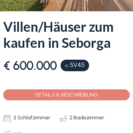
Blumenriviera
Villen/Häuser zum
Objektsuche
Immobilientyp
kaufen in Seborga
-
Blog
Mehrfachauswahl
€ 600.000
5V45
Kontakt
Alle
ID
Favoriten
Wohnimmobilien
(
0
)
DETAILS & BESCHREIBUNG
Grundstücke
3 Schlafzimmer
2 Badezimmer
Preis