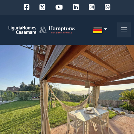
Objekt
ID
IT
EN
Wo
FR
suchen
DE
Sie?
RU
Provinz
Über
uns
Ort
Unsere
Dienstleistungen