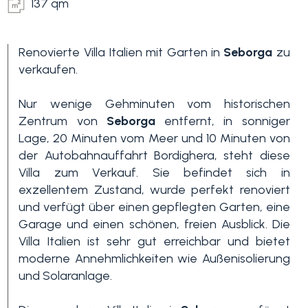
137 qm
Renovierte Villa Italien mit Garten in
Seborga
zu
verkaufen.
Nur wenige Gehminuten vom historischen
Zentrum von
Seborga
entfernt, in sonniger
Lage, 20 Minuten vom Meer und 10 Minuten von
Schlafzimmer
der Autobahnauffahrt Bordighera, steht diese
min.
Villa zum Verkauf. Sie befindet sich in
exzellentem Zustand, wurde perfekt renoviert
Alle
und verfügt über einen gepflegten Garten, eine
Garage und einen schönen, freien Ausblick. Die
Villa Italien ist sehr gut erreichbar und bietet
1
moderne Annehmlichkeiten wie Außenisolierung
und Solaranlage.
2