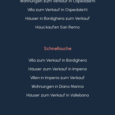
Wohnungen zum Verkauf in Ospedaletti
noch im Ausbau, wie der große Abstellraum, der
Villa zum Verkauf in Ospedaletti
Keller und die Garage (noch im Bau).
Diese Liegenschaft in Camporosso eignet sich
Häuser in Bordighera zum Verkauf
auch zur Erzielung von Einnahmen aus
Haus kaufen San Remo
Kurzzeitvermietungen.
Schnellsuche
Villa zum Verkauf in Bordighera
Häuser zum Verkauf in Imperia
Villen in Imperia zum Verkauf
Wohnungen in Diano Marina
Häuser zum Verkauf in Vallebona