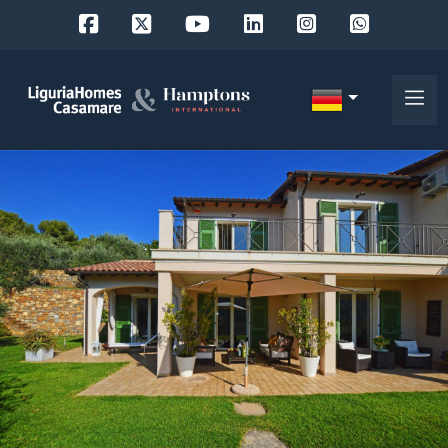
Objekt
ID
IT
EN
Wo
FR
suchen
DE
Sie?
RU
Provinz
Über
uns
Ort
Unsere
Dienstleistungen