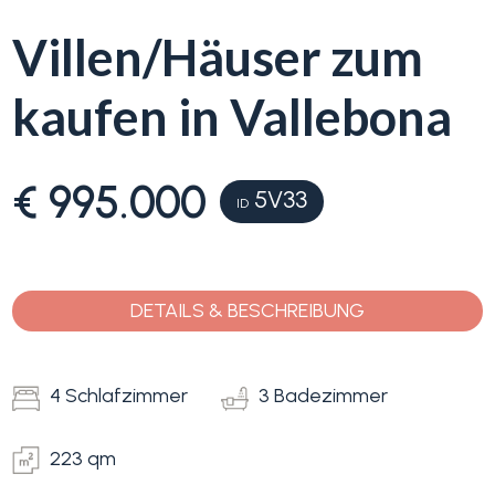
Villen/Häuser zum
Blumenriviera
kaufen in Vallebona
Objektsuche
Immobilientyp
-
Blog
Mehrfachauswahl
€ 995.000
5V33
ID
Kontakt
Alle
Favoriten
DETAILS & BESCHREIBUNG
Wohnimmobilien
(
0
)
4 Schlafzimmer
3 Badezimmer
Grundstücke
223 qm
Preis