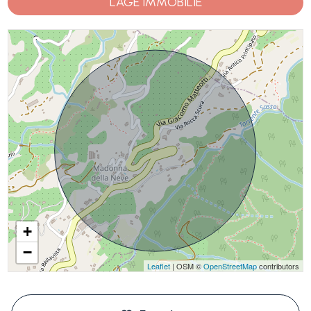
LAGE IMMOBILIE
+
−
Leaflet
| OSM ©
OpenStreetMap
contributors
#