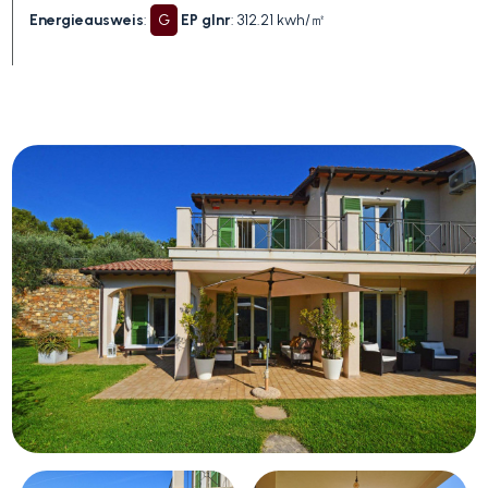
Energieausweis
:
G
EP glnr
: 312.21 kwh/㎡