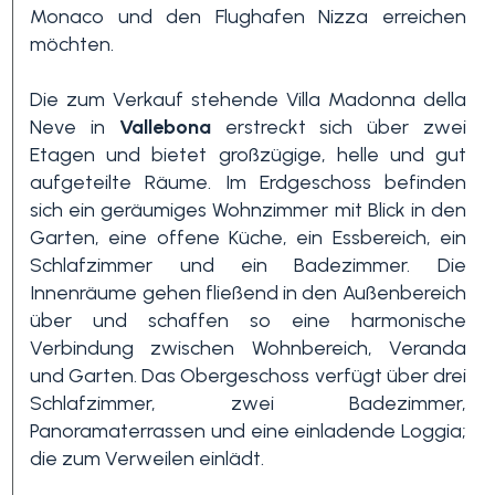
Monaco und den Flughafen Nizza erreichen
möchten.
3+
Die zum Verkauf stehende Villa Madonna della
Neve in
Vallebona
erstreckt sich über zwei
Andere
Etagen und bietet großzügige, helle und gut
Optionen
aufgeteilte Räume. Im Erdgeschoss befinden
-
sich ein geräumiges Wohnzimmer mit Blick in den
Mehrfachauswahl
Garten, eine offene Küche, ein Essbereich, ein
Schlafzimmer und ein Badezimmer. Die
Innenräume gehen fließend in den Außenbereich
Garten
über und schaffen so eine harmonische
Verbindung zwischen Wohnbereich, Veranda
und Garten. Das Obergeschoss verfügt über drei
Balkon / Terrasse
Schlafzimmer, zwei Badezimmer,
Panoramaterrassen und eine einladende Loggia;
die zum Verweilen einlädt.
Aufzug