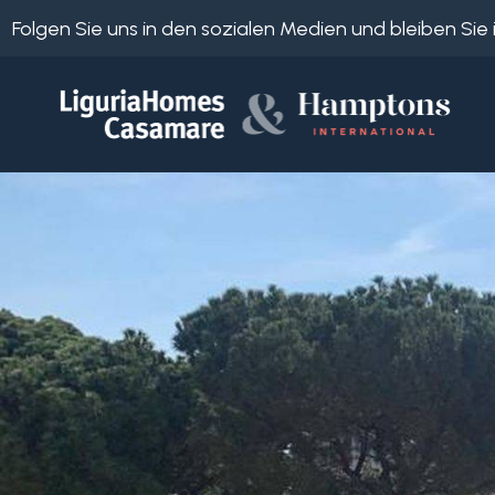
Folgen Sie uns in den sozialen Medien und bleiben Si
Objekt
ID
IT
EN
Wo
FR
suchen
DE
Sie?
RU
Provinz
Über
uns
Ort
Unsere
Dienstleistungen