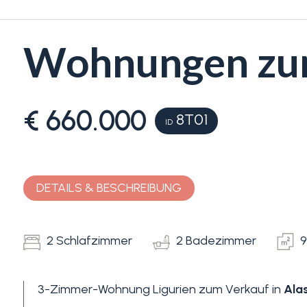
Wohnungen zum 
€ 660.000
8T01
ID
Schlafzimmer
min.
DETAILS & BESCHREIBUNG
Alle
2 Schlafzimmer
2 Badezimmer
9
1
3-Zimmer-Wohnung Ligurien zum Verkauf in
Ala
2