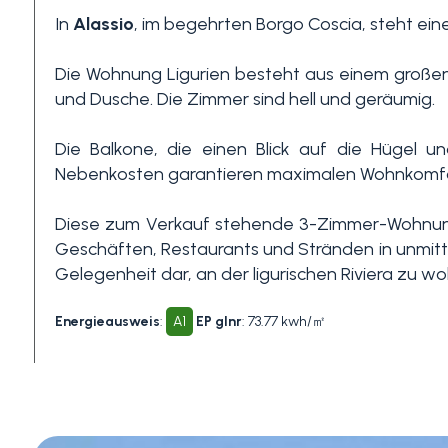
In
Alassio
, im begehrten Borgo Coscia, steht ei
3+
Die Wohnung Ligurien besteht aus einem große
und Dusche. Die Zimmer sind hell und geräumig.
Andere
Die Balkone, die einen Blick auf die Hügel u
Optionen
Nebenkosten garantieren maximalen Wohnkomfor
-
Mehrfachauswahl
Diese zum Verkauf stehende 3-Zimmer-Wohnung
Geschäften, Restaurants und Stränden in unmitte
Gelegenheit dar, an der ligurischen Riviera zu w
Garten
Energieausweis
:
A1
EP glnr
: 73.77 kwh/㎡
Balkon / Terrasse
Aufzug