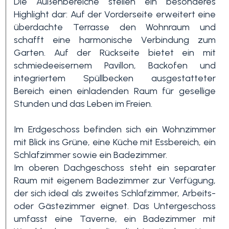
Die Außenbereiche stellen ein besonderes
Highlight dar: Auf der Vorderseite erweitert eine
überdachte Terrasse den Wohnraum und
3+
schafft eine harmonische Verbindung zum
Garten. Auf der Rückseite bietet ein mit
schmiedeeisernem Pavillon, Backofen und
Andere
integriertem Spüllbecken ausgestatteter
Optionen
Bereich einen einladenden Raum für gesellige
-
Stunden und das Leben im Freien.
Mehrfachauswahl
Im Erdgeschoss befinden sich ein Wohnzimmer
Garten
mit Blick ins Grüne, eine Küche mit Essbereich, ein
Schlafzimmer sowie ein Badezimmer.
Im oberen Dachgeschoss steht ein separater
Balkon / Terrasse
Raum mit eigenem Badezimmer zur Verfügung,
der sich ideal als zweites Schlafzimmer, Arbeits-
oder Gästezimmer eignet. Das Untergeschoss
Aufzug
umfasst eine Taverne, ein Badezimmer mit