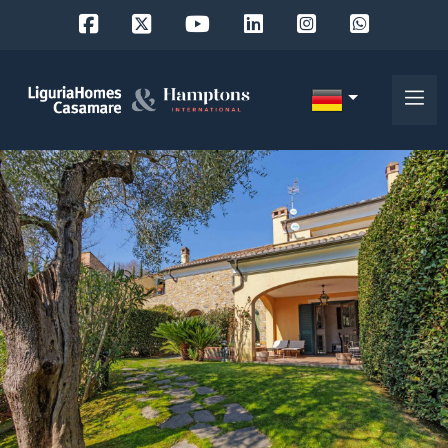
Objekt
ID
IT
EN
Wo
FR
suchen
DE
Sie?
RU
Provinz
Über
uns
Ort
Unsere
Dienstleistungen