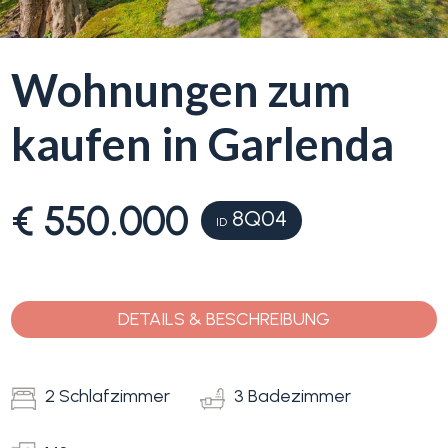
Blumenriviera
Wohnungen zum
Objektsuche
Immobilientyp
kaufen in Garlenda
-
Blog
Mehrfachauswahl
€ 550.000
8Q04
Kontakt
Alle
ID
Favoriten
Wohnimmobilien
(
0
)
DETAILS & BESCHREIBUNG
Grundstücke
2 Schlafzimmer
3 Badezimmer
Preis