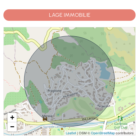
LAGE IMMOBILIE
+
−
Leaflet
| OSM ©
OpenStreetMap
contributors