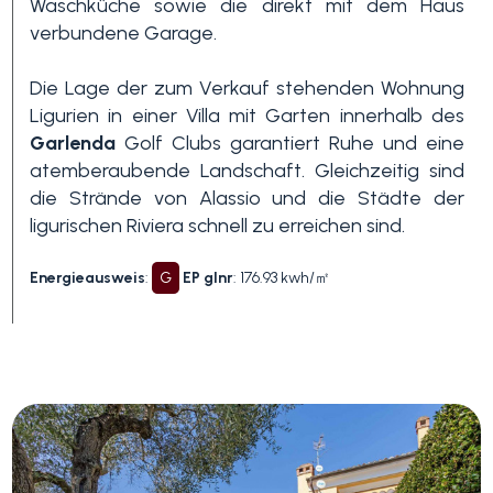
Waschküche sowie die direkt mit dem Haus
verbundene Garage.
Schwimmbad
Die Lage der zum Verkauf stehenden Wohnung
Ligurien in einer Villa mit Garten innerhalb des
Meerblick
Garlenda
Golf Clubs garantiert Ruhe und eine
atemberaubende Landschaft. Gleichzeitig sind
die Strände von Alassio und die Städte der
ligurischen Riviera schnell zu erreichen sind.
Energieausweis
:
G
EP glnr
: 176.93 kwh/㎡