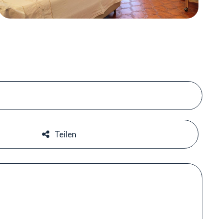
#
#
Teilen