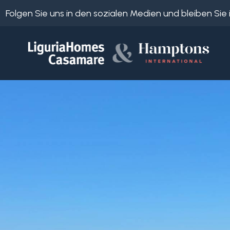
Folgen Sie uns in den sozialen Medien und bleiben Si
Objekt
ID
IT
EN
Wo
FR
suchen
DE
Sie?
RU
Provinz
Über
uns
Ort
Unsere
Dienstleistungen