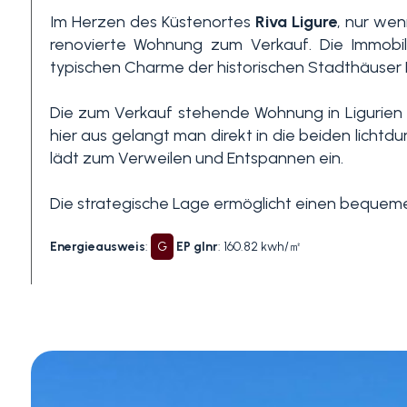
Im Herzen des Küstenortes
Riva Ligure
, nur wen
renovierte Wohnung zum Verkauf. Die Immobili
3+
typischen Charme der historischen Stadthäuser 
Die zum Verkauf stehende Wohnung in Ligurien 
Andere
hier aus gelangt man direkt in die beiden lich
Optionen
lädt zum Verweilen und Entspannen ein.
-
Mehrfachauswahl
Die strategische Lage ermöglicht einen bequeme
Energieausweis
:
G
EP glnr
: 160.82 kwh/㎡
Garten
Balkon / Terrasse
Aufzug