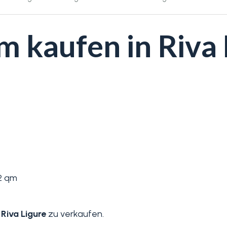
kaufen in Riva 
2 qm
n
Riva Ligure
zu verkaufen.