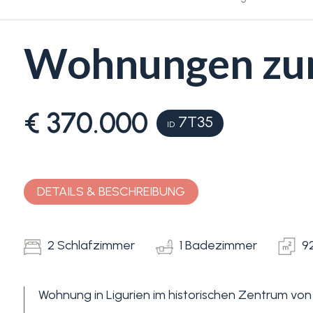
Wohnungen zum 
€ 370.000
7T35
ID
Schlafzimmer
min.
DETAILS & BESCHREIBUNG
Alle
2 Schlafzimmer
1 Badezimmer
9
1
Wohnung in Ligurien im historischen Zentrum vo
2