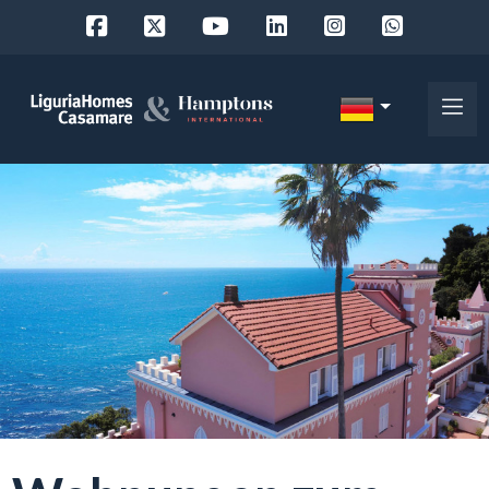
Objekt
ID
IT
EN
Wo
FR
suchen
DE
Sie?
RU
Provinz
Über
uns
Ort
Unsere
Dienstleistungen