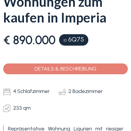
Wohnungen zum
kaufen in Imperia
Blumenriviera
Objektsuche
Immobilientyp
€ 890.000
6Q75
-
ID
Blog
Mehrfachauswahl
Kontakt
Alle
DETAILS & BESCHREIBUNG
Favoriten
Wohnimmobilien
(
0
)
4 Schlafzimmer
2 Badezimmer
Grundstücke
233 qm
Repräsentative Wohnung Ligurien mit riesiger
Preis