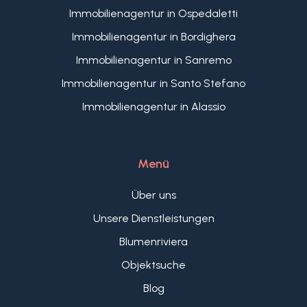
auf Straßenniveau. Gerade im historischen
Immobilienagentur in Ospedaletti
Zentrum von Imperia stellt sie einen
außergewöhnlichen Mehrwert dar und ist nur
Immobilienagentur in Bordighera
äußerst selten verfügbar.
Immobilienagentur in Sanremo
Diese Immobilie bietet nicht nur ein exklusives
Immobilienagentur in Santo Stefano
Zuhause, sondern auch die Möglichkeit, ein
authentisches Stück ligurischer Geschichte zu
Immobilienagentur in Alassio
erwerben.
Menü
Über uns
Unsere Dienstleistungen
Blumenriviera
Objektsuche
Blog