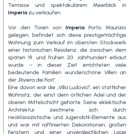
Terrasse und spektakulärem Meerblick in
Imperia
zu verkaufen.
Vor den Toren von
Imperia
Porto Maurizio
gelegen, befindet sich diese prestigeträchtige
Wohnung zum Verkauf im obersten Stockwerk
einer historischen Residenz, die zwischen dem
späten 19. und frühen 20. Jahrhundert erbaut
Schlafzimmer
wurde – in dieser Zeit errichteten viele
min.
bedeutende Familien wunderschöne Villen an
der „Riviera dei Fiori".
Eine davon war die „Villa Ludovici", ein stattlicher
Alle
Wohnsitz, der einst dem örtlichen Adel und der
oberen Mittelschicht gehörte. Seine eklektische
1
Architektur zeichnete sich durch
neoklassizistische und Jugendstil-Elemente aus
und war mit raffinierten Dekorationen, großen
2
Fenstern und einer unvergleichlichen Lage