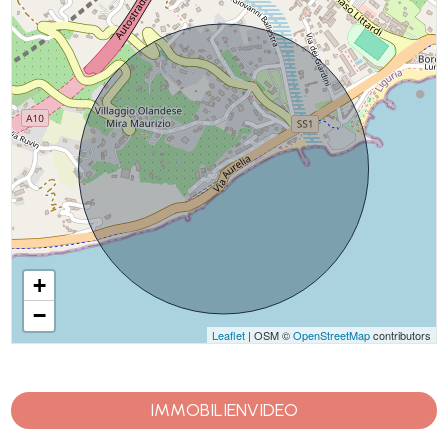
+
−
Leaflet
| OSM ©
OpenStreetMap
contributors
IMMOBILIENVIDEO