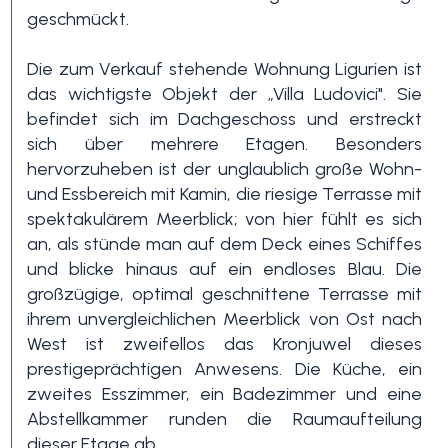
geschmückt.
3+
Die zum Verkauf stehende Wohnung Ligurien ist
das wichtigste Objekt der „Villa Ludovici". Sie
befindet sich im Dachgeschoss und erstreckt
Andere
sich über mehrere Etagen. Besonders
Optionen
hervorzuheben ist der unglaublich große Wohn-
-
und Essbereich mit Kamin, die riesige Terrasse mit
Mehrfachauswahl
spektakulärem Meerblick; von hier fühlt es sich
an, als stünde man auf dem Deck eines Schiffes
und blicke hinaus auf ein endloses Blau. Die
Garten
großzügige, optimal geschnittene Terrasse mit
ihrem unvergleichlichen Meerblick von Ost nach
West ist zweifellos das Kronjuwel dieses
Balkon / Terrasse
prestigeprächtigen Anwesens. Die Küche, ein
zweites Esszimmer, ein Badezimmer und eine
Aufzug
Abstellkammer runden die Raumaufteilung
dieser Etage ab.