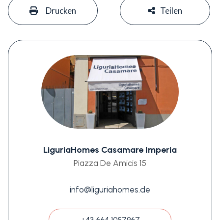
#
#
Drucken
Teilen
LiguriaHomes Casamare Imperia
Piazza De Amicis 15
info@liguriahomes.de
+43 664 1057967