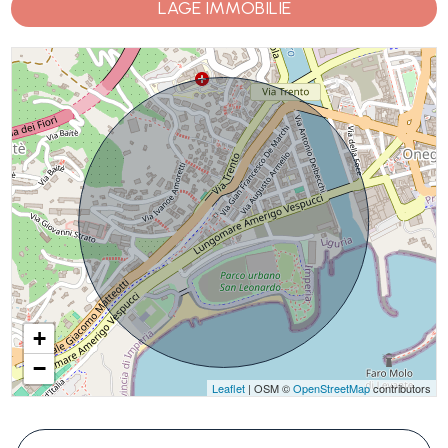
LAGE IMMOBILIE
+
−
Leaflet
| OSM ©
OpenStreetMap
contributors
#