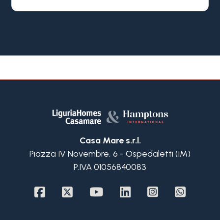
Dienstleistungen entfernt, befindet sich diese
prestigeträchtige Wohnung im dritten Stock eines
perfekt erhaltenen historischen Gebäudes aus
dem 17. Jahrhundert.
Eine authentische historische Residenz, in der der
künstlerische Charme der Vergangenheit auf den
Komfort und die Eleganz der Gegenwart trifft.
Die zum Verkauf stehende Wohnung Ligurien in
Imperia wurde mit hochwertigen Materialien
komplett renoviert. Das einstöckige Gebäude
empfängt seine Gäste in einer einzigartigen
Atmosphäre, die durch die originalen Fresken aus
Casa Mare s.r.l.
dem 18. Jahrhundert – die sorgfältig restauriert
Piazza IV Novembre, 6 - Ospedaletti (IM)
wurden und nun wieder im Mittelpunkt jedes
P.IVA 01056840083
Raumes stehen – zauberhaft wirkt.
Der Eingang führt in ein geräumiges, helles und
eindrucksvolles Wohnzimmer, ideal für gesellige
Runden. Die große, voll ausgestattete Wohnküche
vereint Funktionalität und Eleganz. Ein stilvolles