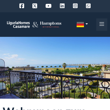
Objekt
ID
IT
EN
Wo
FR
suchen
DE
Sie?
RU
Provinz
Über
uns
Ort
Unsere
Dienstleistungen