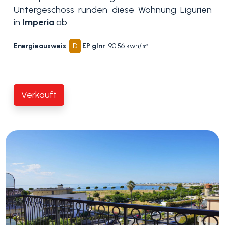
Untergeschoss runden diese Wohnung Ligurien
in
Imperia
ab.
3+
Energieausweis
:
D
EP glnr
: 90.56 kwh/㎡
Andere
Optionen
-
Verkauft
Mehrfachauswahl
Garten
Balkon / Terrasse
Aufzug