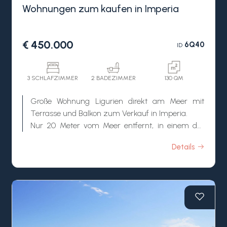
Wohnungen zum kaufen in Imperia
€ 450.000
6Q40
ID
3 SCHLAFZIMMER
2 BADEZIMMER
130 QM
Große Wohnung Ligurien direkt am Meer mit
Terrasse und Balkon zum Verkauf in Imperia.
Nur 20 Meter vom Meer entfernt, in einem der
schönsten Viertel von Imperia, zwischen „Calata
Details
Cuneo" mit den besten Restaurants und „Borgo
Peri" mit seiner gesamten Promenade und den
Stränden, steht eine renovierungsbedürftige
Wohnung Ligurien mit Terrasse am Meer zum
Verkauf.
Diese zum Verkauf stehende Wohnung Ligurien in
Imperia befindet sich in einer der besten Lagen