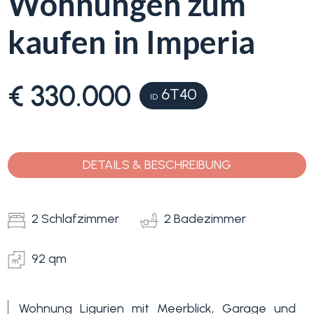
Wohnungen zum
kaufen in Imperia
Blumenriviera
Objektsuche
Immobilientyp
€ 330.000
6T40
-
ID
Blog
Mehrfachauswahl
Kontakt
Alle
DETAILS & BESCHREIBUNG
Favoriten
Wohnimmobilien
(
0
)
2 Schlafzimmer
2 Badezimmer
Grundstücke
92 qm
Wohnung Ligurien mit Meerblick, Garage und
Preis