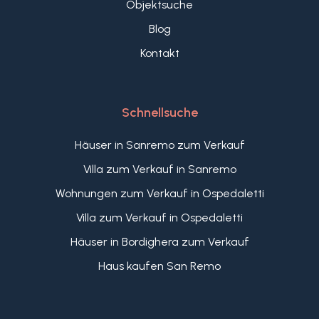
künstlerischem und kulturellem Wert wohnen
Objektsuche
oder darin investieren möchten.
Blog
Ein außergewöhnliches Anwesen, das die
Kontakt
kulturelle Seele Imperia's widerspiegelt und
Geschichte, Kunst sowie moderne Architektur in
Harmonie vereint.
Schnellsuche
Häuser in Sanremo zum Verkauf
Villa zum Verkauf in Sanremo
Wohnungen zum Verkauf in Ospedaletti
Villa zum Verkauf in Ospedaletti
Häuser in Bordighera zum Verkauf
Haus kaufen San Remo