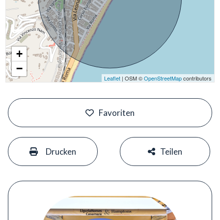
+
−
Leaflet
| OSM ©
OpenStreetMap
contributors
#
Favoriten
#
#
Drucken
Teilen