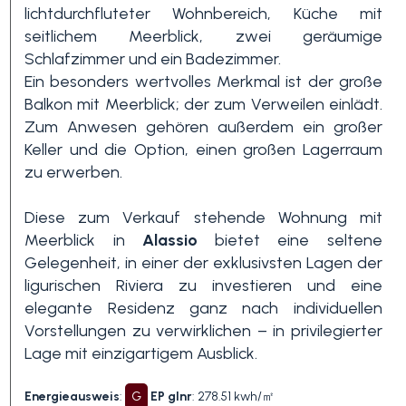
lichtdurchfluteter Wohnbereich, Küche mit
seitlichem Meerblick, zwei geräumige
3+
Schlafzimmer und ein Badezimmer.
Ein besonders wertvolles Merkmal ist der große
Balkon mit Meerblick; der zum Verweilen einlädt.
Andere
Zum Anwesen gehören außerdem ein großer
Optionen
Keller und die Option, einen großen Lagerraum
-
zu erwerben.
Mehrfachauswahl
Diese zum Verkauf stehende Wohnung mit
Meerblick in
Alassio
bietet eine seltene
Garten
Gelegenheit, in einer der exklusivsten Lagen der
ligurischen Riviera zu investieren und eine
elegante Residenz ganz nach individuellen
Balkon / Terrasse
Vorstellungen zu verwirklichen – in privilegierter
Lage mit einzigartigem Ausblick.
Aufzug
Energieausweis
:
G
EP glnr
: 278.51 kwh/㎡