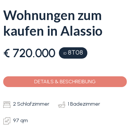
Wohnungen zum
Blumenriviera
kaufen in Alassio
Objektsuche
Immobilientyp
-
Blog
Mehrfachauswahl
€ 720.000
8T08
ID
Kontakt
Alle
Favoriten
DETAILS & BESCHREIBUNG
Wohnimmobilien
(
0
)
2 Schlafzimmer
1 Badezimmer
Grundstücke
97 qm
Preis