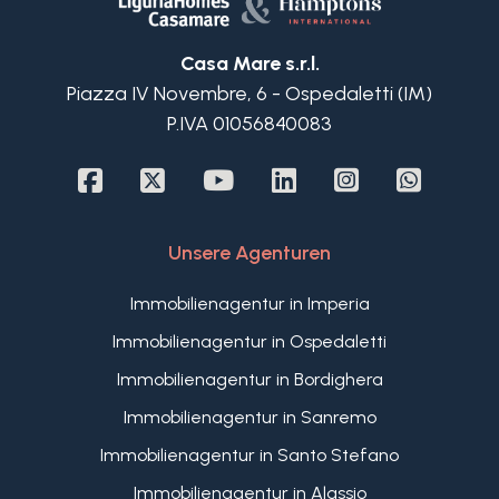
di Alassio bieten, sowie das Badezimmer mit
Fenster. Auf der Zwischenebene befindet sich ein
Casa Mare s.r.l.
zweites Schlafzimmer mit Dachfenster, ideal als
Piazza IV Novembre, 6 - Ospedaletti (IM)
Gästezimmer oder separater Raum.
P.IVA 01056840083
Dank der großartigen Lage erreichen Sie alle
Annehmlichkeiten wie das Meer, Restaurants,
Geschäfte, Lebensmittelläden usw. von Alassio
fußläufig. Dennoch bietet die Wohnung im
obersten Stockwerk viel Ruhe.
Unsere Agenturen
Immobilienagentur in Imperia
Immobilienagentur in Ospedaletti
Immobilienagentur in Bordighera
Immobilienagentur in Sanremo
Immobilienagentur in Santo Stefano
Immobilienagentur in Alassio