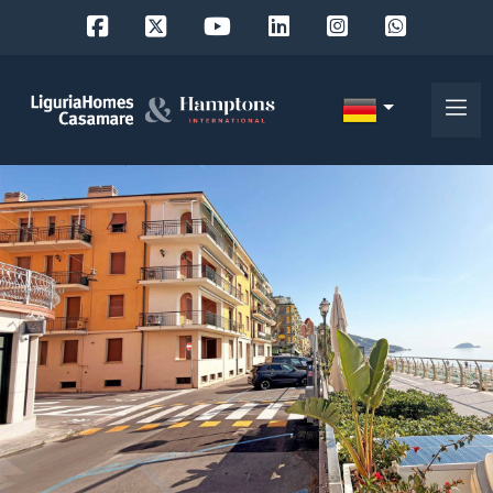
Objekt
ID
IT
EN
Wo
FR
suchen
DE
Sie?
RU
Provinz
Über
uns
Ort
Unsere
Dienstleistungen